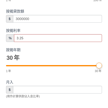
1
%
100
%
按揭貸款額
$
按揭利率
%
按揭年期
30
年
1
年
30
年
月入
$
(用作計算供款佔入息比率)