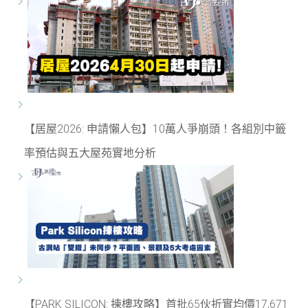
【居屋2026: 申請懶人包】10萬人爭崩頭！各組別中籤
率預估與五大屋苑實地分析
【PARK SILICON: 揀樓攻略】首批65伙折實均價17,671