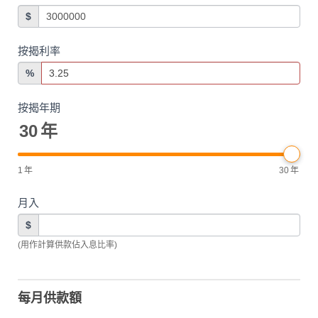
$
按揭利率
%
按揭年期
30
年
1
年
30
年
月入
$
(用作計算供款佔入息比率)
每月供款額