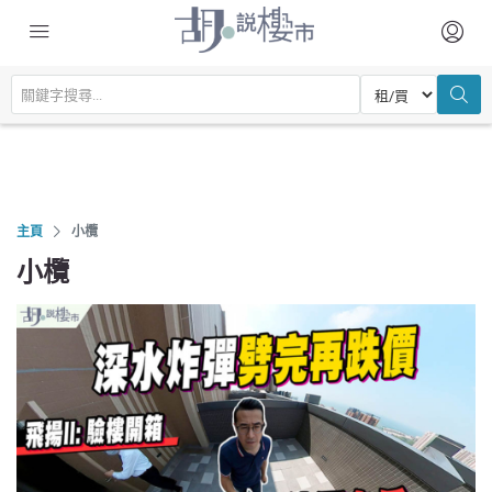
主頁
小欖
小欖