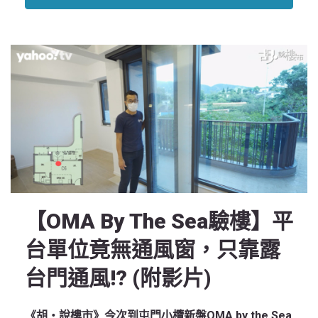
【OMA By The Sea驗樓】平
台單位竟無通風窗，只靠露
台門通風!? (附影片)
《胡‧說樓市》今次到屯門小欖新盤OMA by the Sea