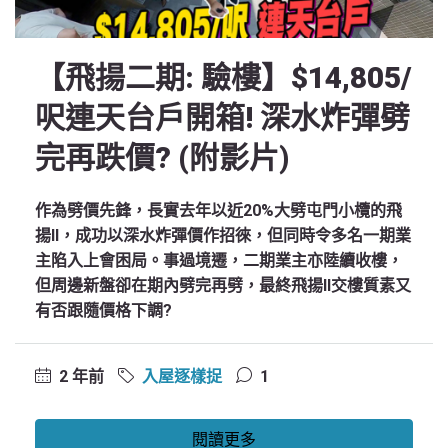
【飛揚二期: 驗樓】$14,805/
呎連天台戶開箱! 深水炸彈劈
完再跌價? (附影片)
作為劈價先鋒，長實去年以近20%大劈屯門小欖的飛
揚II，成功以深水炸彈價作招徠，但同時令多名一期業
主陷入上會困局。事過境遷，二期業主亦陸續收樓，
但周邊新盤卻在期內劈完再劈，最終飛揚II交樓質素又
有否跟隨價格下調?
2 年前
入屋逐樣捉
1
閱讀更多