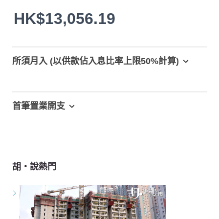
HK$13,056.19
所須月入 (以供款佔入息比率上限50%計算)
首筆置業開支
胡‧說熱門