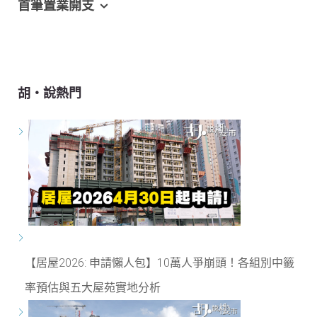
首筆置業開支
胡‧說熱門
【居屋2026: 申請懶人包】10萬人爭崩頭！各組別中籤
率預估與五大屋苑實地分析