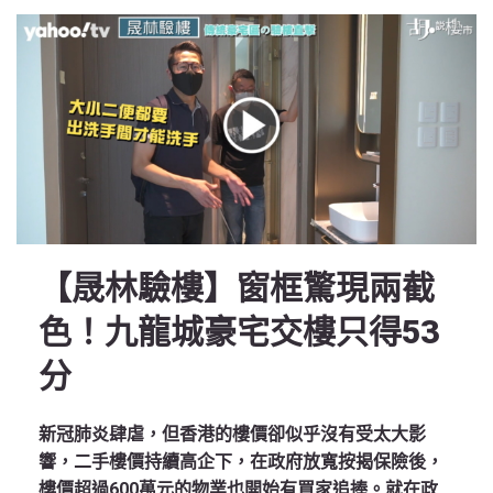
【晟林驗樓】窗框驚現兩截
色！九龍城豪宅交樓只得53
分
新冠肺炎肆虐，但香港的樓價卻似乎沒有受太大影
響，二手樓價持續高企下，在政府放寬按揭保險後，
樓價超過600萬元的物業也開始有買家追捧。就在政