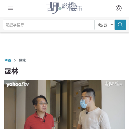
主頁
晟林
晟林