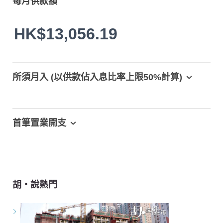
每月供款額
HK$13,056.19
所須月入 (以供款佔入息比率上限50%計算)
首筆置業開支
胡‧說熱門