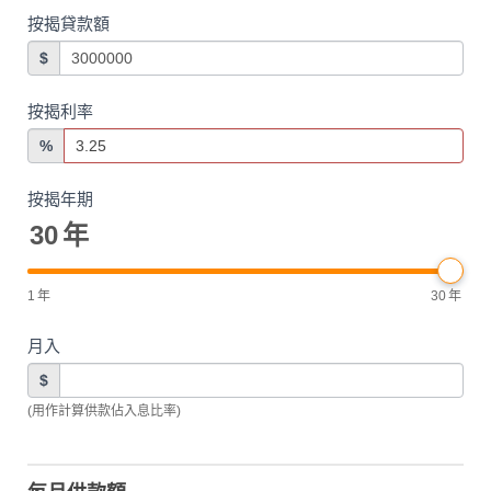
按揭貸款額
$
按揭利率
%
按揭年期
30
年
1
年
30
年
月入
$
(用作計算供款佔入息比率)