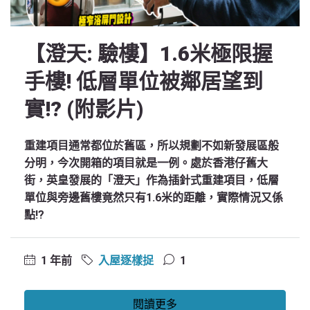
【澄天: 驗樓】1.6米極限握
手樓! 低層單位被鄰居望到
實!? (附影片)
重建項目通常都位於舊區，所以規劃不如新發展區般
分明，今次開箱的項目就是一例。處於香港仔舊大
街，英皇發展的「澄天」作為插針式重建項目，低層
單位與旁邊舊樓竟然只有1.6米的距離，實際情況又係
點!?
1 年前
入屋逐樣捉
1
閱讀更多