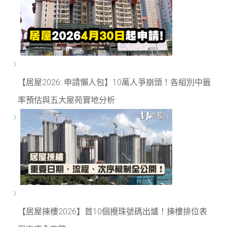
【居屋2026: 申請懶人包】10萬人爭崩頭！各組別中籤
率預估與五大屋苑實地分析
【居屋揀樓2026】首10個攪珠號碼出爐！揀樓排位表