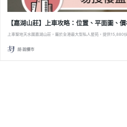
【嘉湖山莊】上車攻略：位置、平面圖、價
上車聖地天水圍嘉湖山莊，屬於全港最大型私人屋苑，提供15,880
胡‧說樓市