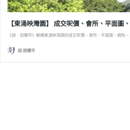
【東涌映灣園】 成交呎價、會所、平面圖
《胡．說樓市》解構東涌映灣園的成交呎價、會所、平面圖、開則、
胡‧說樓市