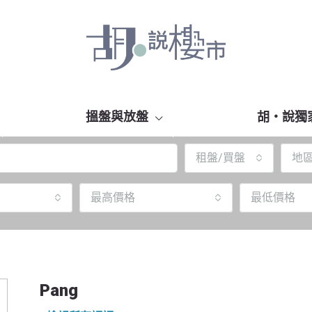
搵盤與放盤
胡‧說獨
租盤/買盤
地
最高價格
最低價格
Pang