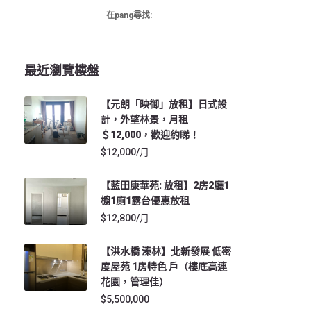
在pang尋找:
最近瀏覽樓盤
【元朗「映御」放租】日式設
計，外望林景，月租
＄12,000，歡迎約睇！
$12,000/月
【藍田康華苑: 放租】2房2廳1
櫥1廁1露台優惠放租
$12,800/月
【洪水橋 溱林】北新發展 低密
度屋苑 1房特色 戶（樓底高連
花園，管理佳）
$5,500,000