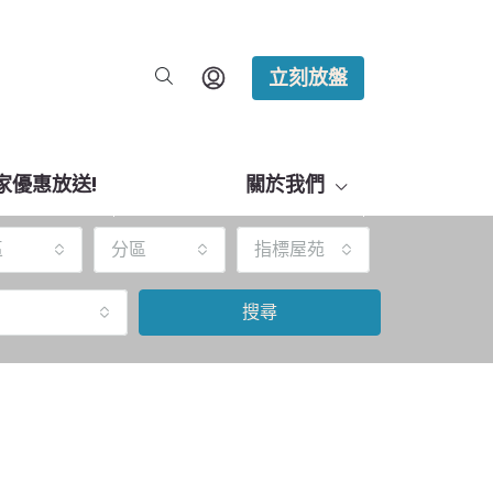
立刻放盤
家優惠放送!
關於我們
區
分區
指標屋苑
搜尋