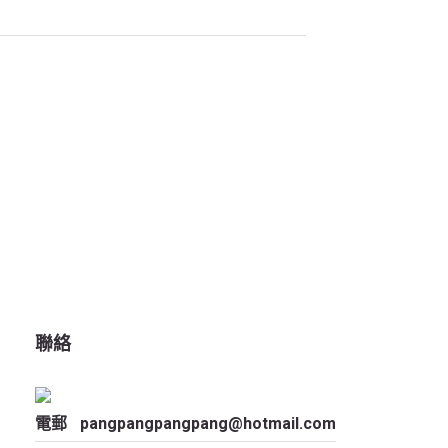
聯絡
電郵
pangpangpangpang@hotmail.com