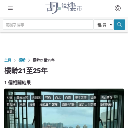
主頁
樓齡
樓齡21至25年
樓齡21至25年
1 個相關結果
租盤
交樓原裝
內園景
可約
向北
向東
基本裝修
山景
明火煮食
有會所
梗廚
樓景
樓齡21至25年
海景/河景
鄰近大型商場
隨時睇樓
高層