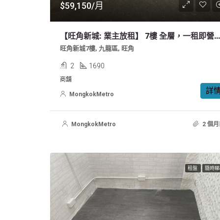
$59,150/月
【旺角新城: 業主放租】 7樓 全層，一租即營
旺角新城7樓, 九龍區, 旺角
2
1690
商舖
詳
MongkokMetro
MongkokMetro
2 個月
租盤
隨時睇