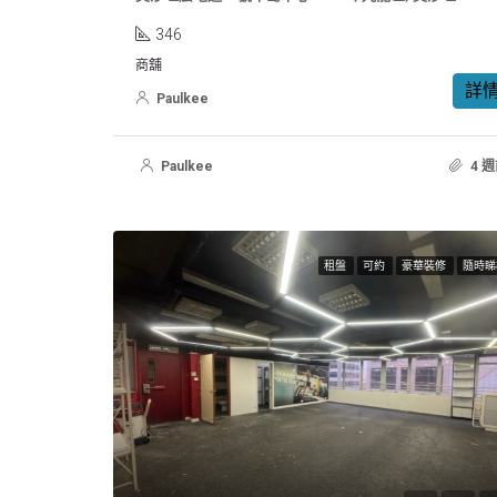
346
商舖
詳
Paulkee
Paulkee
4 
租盤
可約
豪華裝修
隨時睇