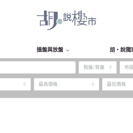
搵盤與放盤
胡‧說獨
租盤/買盤
地
最高價格
最低價格