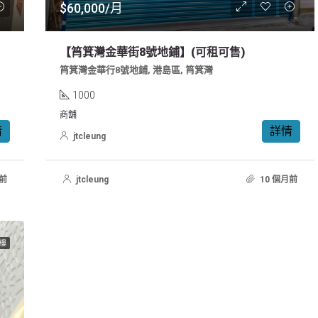
$60,000/月
業！
【筲箕灣金華街8號地鋪】(可租可售)
筲箕灣金華行8號地鋪, 港島區, 筲箕灣
1000
商舖
情
詳情
jtcleung
前
jtcleung
10 個月前
樓