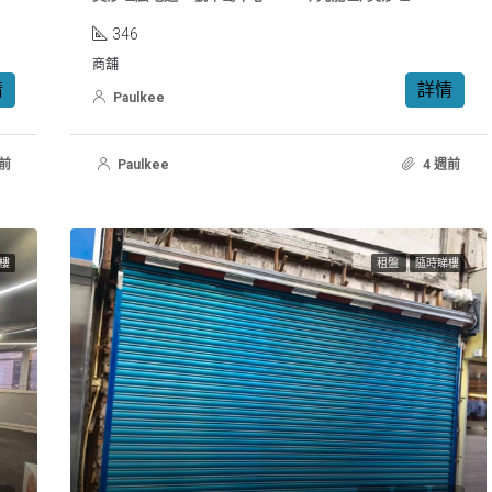
346
商舖
情
詳情
Paulkee
週前
Paulkee
4 週前
樓
租盤
隨時睇樓