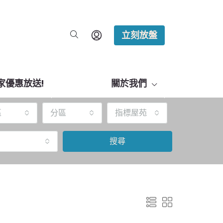
立刻放盤
家優惠放送!
關於我們
區
分區
指標屋苑
搜尋