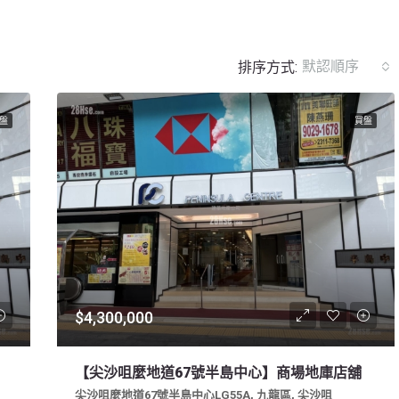
默認順序
排序方式:
盤
買盤
$4,300,000
【尖沙咀麼地道67號半島中心】商場地庫店舖
尖沙咀麼地道67號半島中心LG55A, 九龍區, 尖沙咀