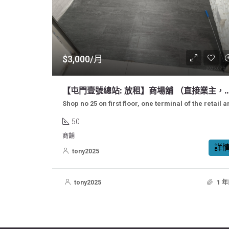
$3,000/月
【屯門壹號總站: 放租】商場舖 （
50
商舖
詳
tony2025
tony2025
1 