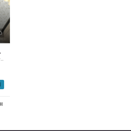
直接業主，免佣）
Shop no 25 on first floor, one terminal of the retail area of wah lok mansion, no 2 tsing shan square, 新界區, 屯門
情
年前