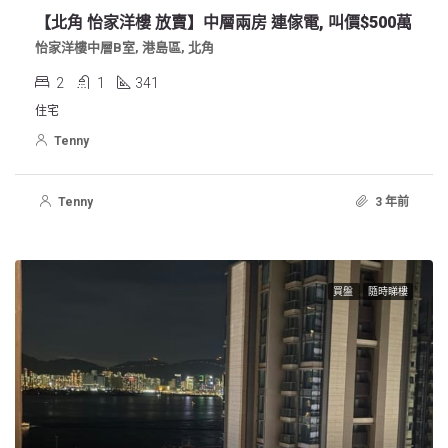
【北角 怡家洋樓 放賣】中層兩房 連傢電, 叫價$500萬
怡家洋樓中層B室, 港島區, 北角
2
1
341
住宅
Tenny
Tenny
3 年前
買盤
隨時睇樓