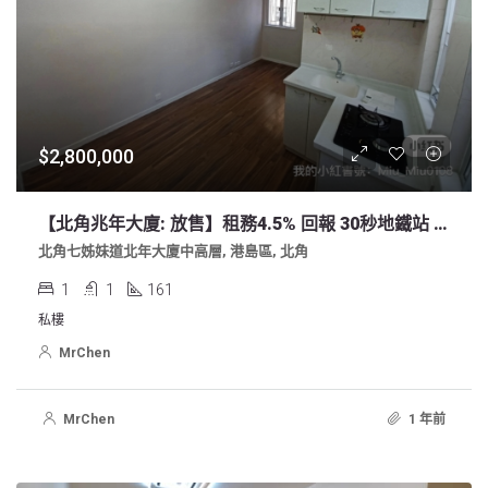
$2,800,000
【北角兆年大廈: 放售】租務4.5% 回報 30秒地鐵站 開揚東南山景
北角七姊妹道北年大廈中高層, 港島區, 北角
1
1
161
私樓
MrChen
MrChen
1 年前