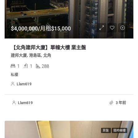
$4,000,000/月租$15,000
【北角建邦大廈】單幢大樓 業主盤
建邦大廈, 港島區, 北角
1
1
288
私樓
Llam619
Llam619
3 年前
買盤
隨時睇樓