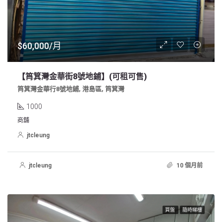
$60,000/月
【筲箕灣金華街8號地鋪】(可租可售)
筲箕灣金華行8號地鋪, 港島區, 筲箕灣
1000
商舖
jtcleung
jtcleung
10 個月前
買盤
隨時睇樓