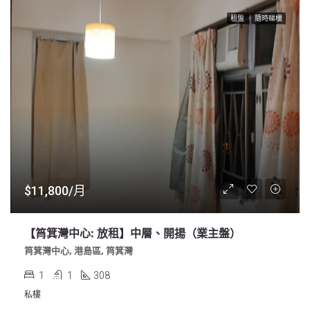
租盤
隨時睇樓
$11,800/月
【筲箕灣中心: 放租】中層、開揚（業主盤）
筲箕灣中心, 港島區, 筲箕灣
1
1
308
私樓