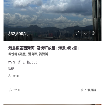
$32,500/月
港島東區西灣河: 君悅軒放租 | 海景3房2廁 |
君悅軒 (高層), 港島區, 筲箕灣
3
2
650
私樓
tc18
tc18
1 個月前