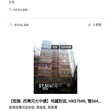
住宅
KOOILAM
KOOILAM
2 年前
租盤
隨時睇樓
$7,500/月
【租盤: 西灣河大中樓】地鐵對面, HK$7500, 電56464028
香港西灣河成安街, 港島區, 筲箕灣