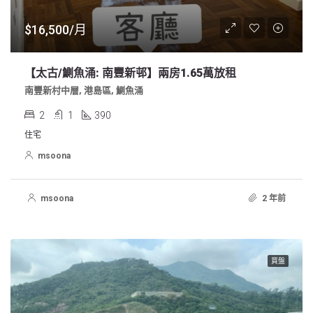
$16,500/月
【太古/鰂魚涌: 南豐新邨】兩房1.65萬放租
南豐新村中層, 港島區, 鰂魚涌
2
1
390
住宅
msoona
msoona
2 年前
買盤