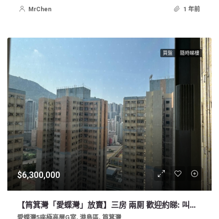
MrChen
1 年前
買盤
隨時睇樓
$6,300,000
【筲箕灣「愛蝶灣」放賣】三房 兩厠 歡迎約睇: 叫價 630萬 (未補地價)
愛蝶灣5座極高層G室, 港島區, 筲箕灣