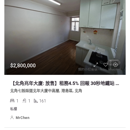
$2,800,000
【北角兆年大廈: 放售】租務4.5% 回報 30秒地鐵站 開揚東南山景
北角七姊妹道北年大廈中高層, 港島區, 北角
1
1
161
私樓
MrChen