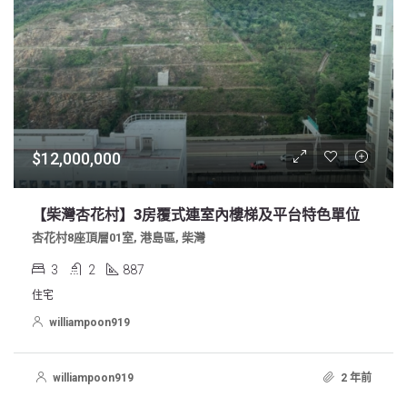
$12,000,000
【柴灣杏花村】3房覆式連室內樓梯及平台特色單位
杏花村8座頂層01室, 港島區, 柴灣
3
2
887
住宅
williampoon919
williampoon919
2 年前