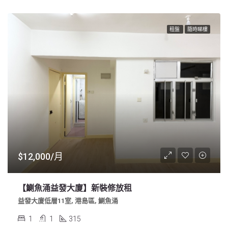
租盤
隨時睇樓
$12,000/月
【鰂魚涌益發大廈】新裝修放租
益發大廈低層11室, 港島區, 鰂魚涌
1
1
315