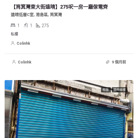
【筲箕灣東大街遠晴】275呎一房一廳傢電齊
遠晴低層C室, 港島區, 筲箕灣
1
1
275
私樓
Colinhk
Colinhk
9 個月前
租盤
隨時睇樓