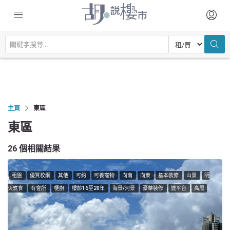
主頁
東區
東區
26 個相關結果
租盤
優質校網
其他
可約
可養寵物
向南
向東
基本裝修
山景
明
火煮食
有會所
梗廚
樓齡16至20年
海景/河景
豪華裝修
連平台
高層