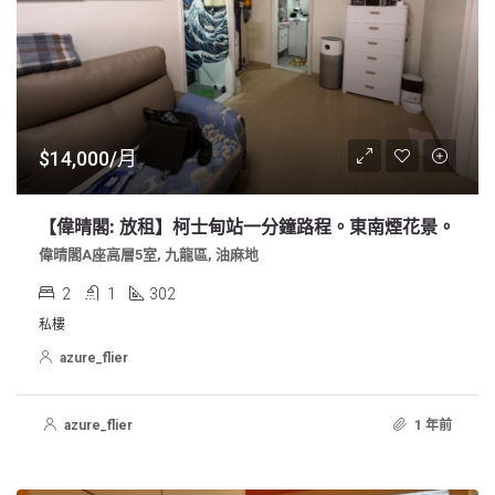
$14,000/月
【偉晴閣: 放租】柯士甸站一分鐘路程。東南煙花景。
偉晴閣A座高層5室, 九龍區, 油麻地
2
1
302
私樓
azure_flier
azure_flier
1 年前