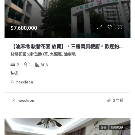
$7,600,000
【油麻地 駿發花園 放賣】，三房兩廁梗廚。歡迎約睇。叫價$760萭
駿發花園 2座低層H室, 九龍區, 油麻地
3
2
606
私樓
hoccleon
hoccleon
2 年前
買盤
隨時睇樓