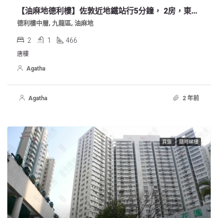
【油麻地德利樓】佐敦近地鐵站行5分鐘， 2房，東南，2 邊單邊. 如有查詢或約睇樓，可聯絡 93911200
德利樓中層, 九龍區, 油麻地
2
1
466
唐樓
Agatha
Agatha
2 年前
買盤
隨時睇樓