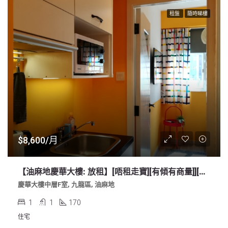
租盤
隨時睇樓
$8,600/月
【油麻地慶華大樓: 放租】[唔租走寶][有傾有商量]][免佣]近地鐵站，即租即住套房，裝修時尚，包電器家俬，床，上網，中層開揚
慶華大樓中層F室, 九龍區, 油麻地
1
1
170
住宅