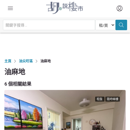
主頁
油尖旺區
油麻地
油麻地
6 個相關結果
租盤
隨時睇樓