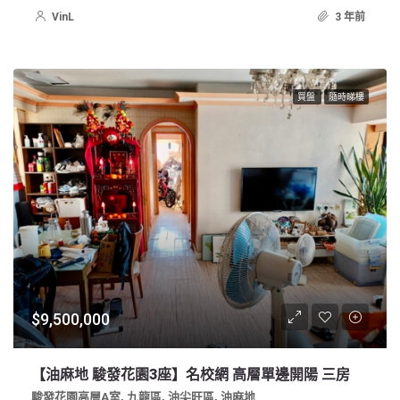
VinL
3 年前
買盤
隨時睇樓
$9,500,000
【油麻地 駿發花園3座】名校網 高層單邊開陽 三房
駿發花園高層A室, 九龍區, 油尖旺區, 油麻地