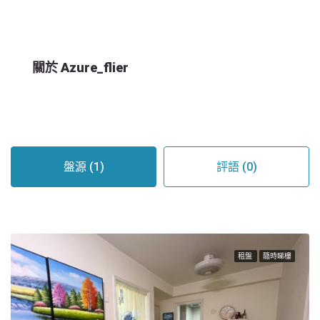
關於 Azure_flier
盤源 (1)
評語 (0)
租盤
隨時睇樓