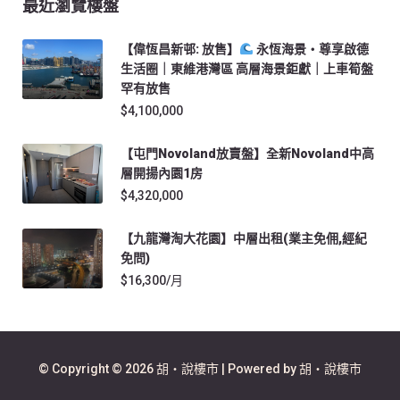
最近瀏覽樓盤
【偉恆昌新邨: 放售】
永恆海景・尊享啟德
生活圈｜東維港灣區 高層海景鉅獻｜上車筍盤
罕有放售
$4,100,000
【屯門novoland放賣盤】全新Novoland中高
層開揚內園1房
$4,320,000
【九龍灣淘大花園】中層出租(業主免佣,經紀
免問)
$16,300/月
© Copyright © 2026 胡‧說樓市 | Powered by 胡‧說樓市