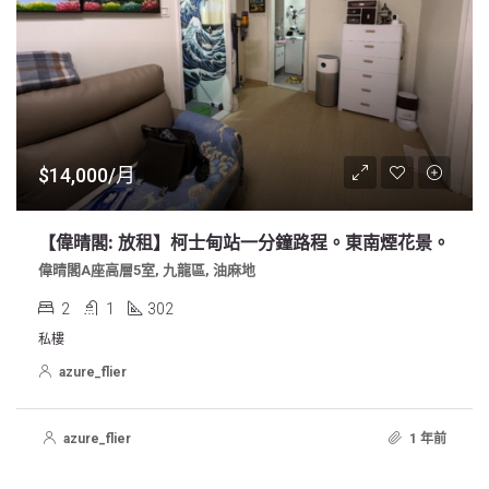
$14,000/月
【偉晴閣: 放租】柯士甸站一分鐘路程。東南煙花景。
偉晴閣A座高層5室, 九龍區, 油麻地
2
1
302
私樓
azure_flier
azure_flier
1 年前