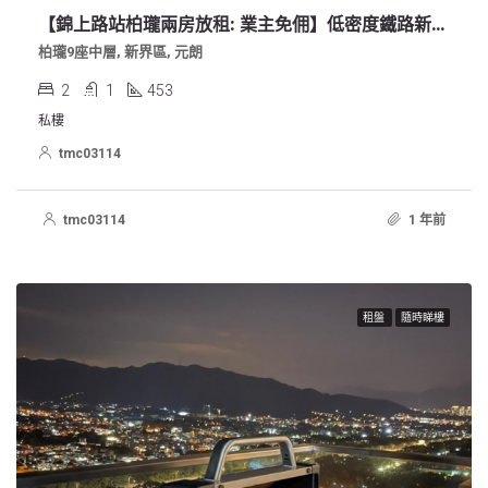
【錦上路站柏瓏兩房放租: 業主免佣】低密度鐵路新屋苑
柏瓏9座中層, 新界區, 元朗
2
1
453
私樓
tmc03114
tmc03114
1 年前
租盤
隨時睇樓