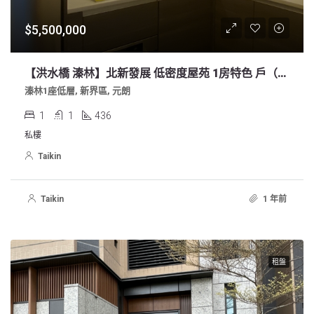
$5,500,000
【洪水橋 溱林】北新發展 低密度屋苑 1房特色 戶（樓底高連花園，管理佳）
溱林1座低層, 新界區, 元朗
1
1
436
私樓
Taikin
Taikin
1 年前
租盤