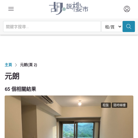
主頁
元朗
(頁 2)
元朗
65 個相關結果
租盤
隨時睇樓