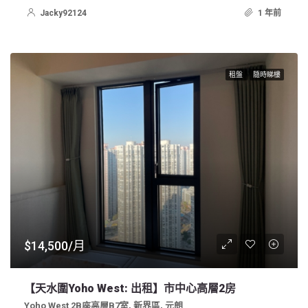
Jacky92124
1 年前
租盤
隨時睇樓
$14,500/月
【天水圍Yoho West: 出租】市中心高層2房
Yoho West 2B座高層B7室, 新界區, 元朗