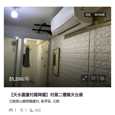
租盤
隨時睇樓
$5,200/月
【天水圍廈村錫降圍】村屋二樓連天台屋
元朗屏山錫降圍廈村, 新界區, 元朗
1
1
400