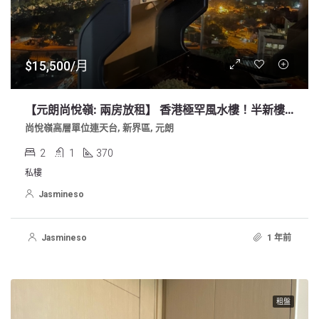
$15,500/月
【元朗尚悅嶺: 兩房放租】 香港極罕風水樓！半新樓 向東南面
尚悅嶺高層單位連天台, 新界區, 元朗
2
1
370
私樓
Jasmineso
Jasmineso
1 年前
租盤