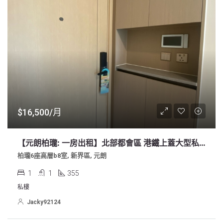
$16,500/月
【元朗柏瓏: 一房出租】北部都會區 港鐵上蓋大型私人屋苑
柏瓏6座高層b8室, 新界區, 元朗
1
1
355
私樓
Jacky92124