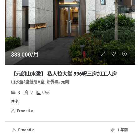
$33,000/月
【元朗山水盈】 私人𨋢大堂 996呎三房加工人房
山水盈2座低層A室, 新界區, 元朗
3
2
966
住宅
ErnestLo
ErnestLo
1 年前