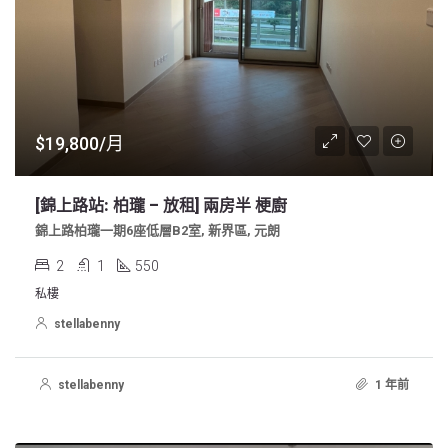
$19,800/月
[錦上路站: 柏瓏 – 放租] 兩房半 梗廚
錦上路柏瓏一期6座低層B2室, 新界區, 元朗
2
1
550
私樓
stellabenny
stellabenny
1 年前