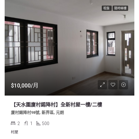
租盤
隨時睇樓
$10,000/月
【天水圍廈村錫降村】全新村屋一樓/二樓
廈村錫降村98號, 新界區, 元朗
2
1
500
村屋