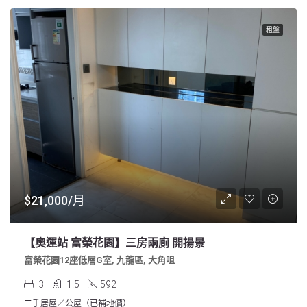
租盤
$21,000/月
【奧運站 富榮花園】三房兩廁 開揚景
富榮花園12座低層G室, 九龍區, 大角咀
3
1.5
592
二手居屋／公屋（已補地價）