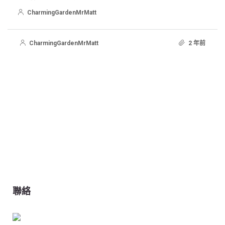
CharmingGardenMrMatt
CharmingGardenMrMatt
2 年前
聯絡