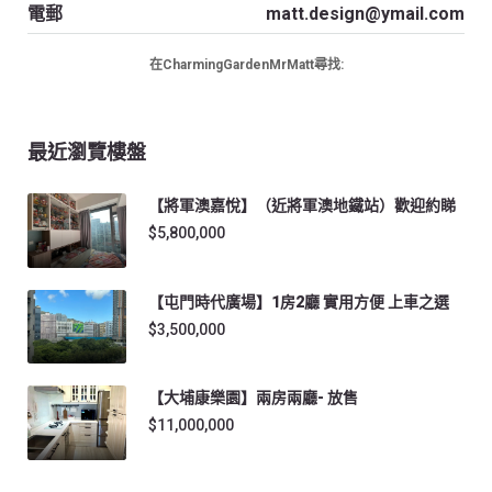
電郵
matt.design@ymail.com
在CharmingGardenMrMatt尋找:
最近瀏覽樓盤
【將軍澳嘉悅】（近將軍澳地鐵站）歡迎約睇
$5,800,000
【屯門時代廣場】1房2廳 實用方便 上車之選
$3,500,000
【大埔康樂園】兩房兩廳- 放售
$11,000,000