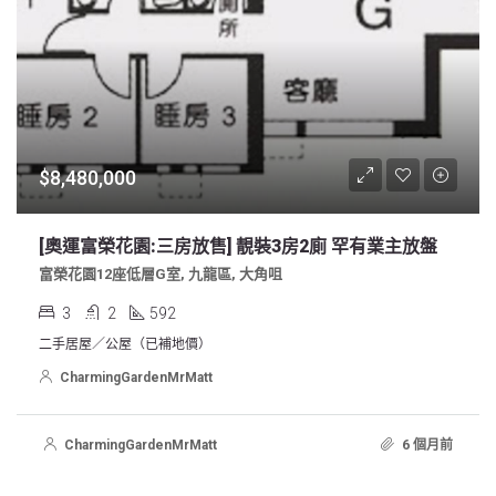
$8,480,000
[奧運富榮花園:三房放售] 靚裝3房2廁 罕有業主放盤
富榮花園12座低層G室, 九龍區, 大角咀
3
2
592
二手居屋／公屋（已補地價）
CharmingGardenMrMatt
CharmingGardenMrMatt
6 個月前