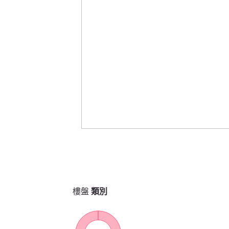
樓盤
類別