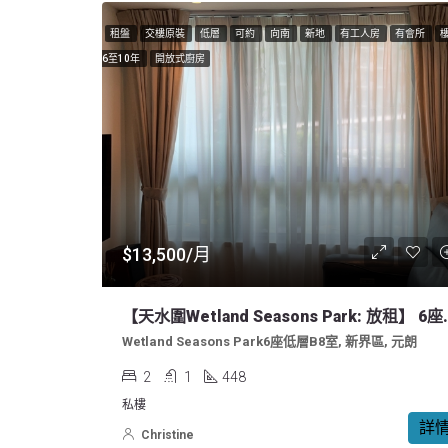
租盤
交樓原裝
低層
可約
向南
新地
有工人房
有會所
6至10年
開放式廚房
$13,500/月
【天水圍Wetland S
Wetland Seasons Park6座低層B8室, 新界區, 元朗
2
1
448
私樓
詳
Christine