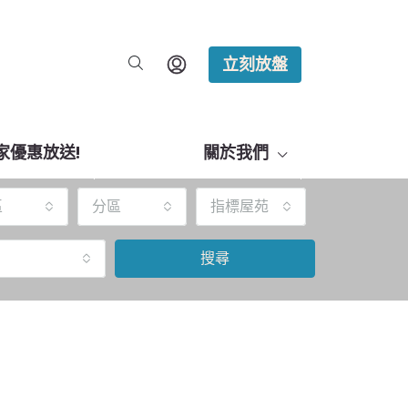
立刻放盤
家優惠放送!
關於我們
區
分區
指標屋苑
搜尋