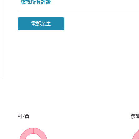
檢視所有評語
電郵業主
租/買
樓