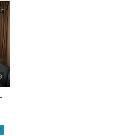
樓齡
easons Park: 放租】 6座，兩房
情