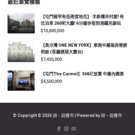
最近瀏覽樓盤
【屯門極罕有低密度地花】 半新樓非村屋! 有
位泊車 260呎大廳! 6分鐘歩程到港鐵兆康站
$10,000,000
【長沙灣 ONE NEW YORK】東南中層兩房梗廚
明廁 (客廳連接大露台)
$7,430,000
【屯門The Carmel】368尺放賣 中層內園景
$4,500,000
© Copyright © 2026 胡‧說樓市 | Powered by 胡‧說樓市