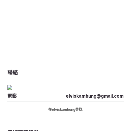
聯絡
電郵
elviskamhung@gmail.com
在elviskamhung尋找: