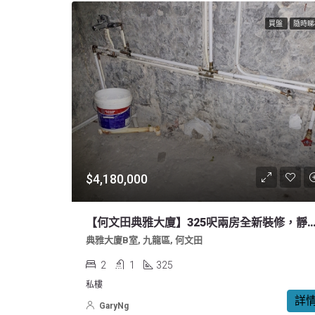
買盤
隨時睇
$4,180,000
【何文田典雅大廈】325呎兩房全新裝修，
典雅大廈B室, 九龍區, 何文田
2
1
325
私樓
詳
GaryNg