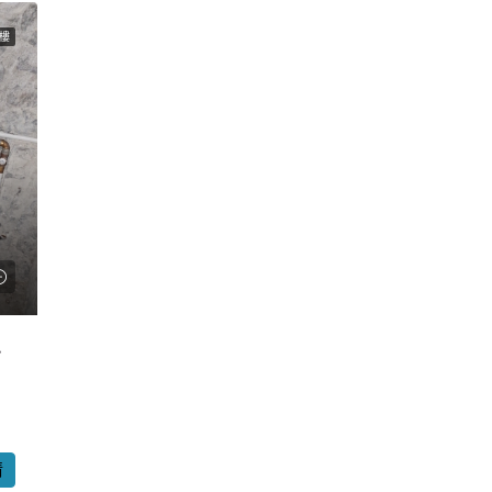
樓
靜中帶旺
情