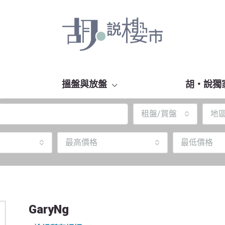
搵盤與放盤
胡‧說獨
租盤/買盤
地
最高價格
最低價格
GaryNg