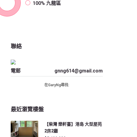
100%
九龍區
聯絡
電郵
gnng614@gmail.com
在GaryNg尋找:
最近瀏覽樓盤
【柴灣 樂軒臺】港島 大型屋苑
2房2廳