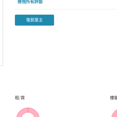
檢視所有評語
電郵業主
租/買
樓