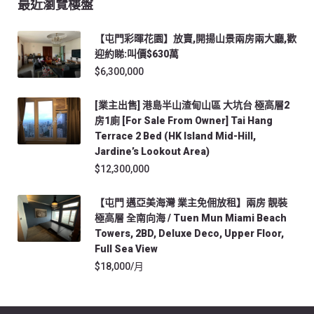
最近瀏覽樓盤
【屯門彩暉花園】放賣,開揚山景兩房兩大廳,歡
迎約睇:叫價$630萬
$6,300,000
[業主出售] 港島半山渣甸山區 大坑台 極高層2
房1廁 [For Sale From Owner] Tai Hang
Terrace 2 Bed (HK Island Mid-Hill,
Jardine’s Lookout Area)
$12,300,000
【屯門 邁亞美海灣 業主免佣放租】兩房 靚裝
極高層 全南向海 / Tuen Mun Miami Beach
Towers, 2BD, Deluxe Deco, Upper Floor,
Full Sea View
$18,000/月