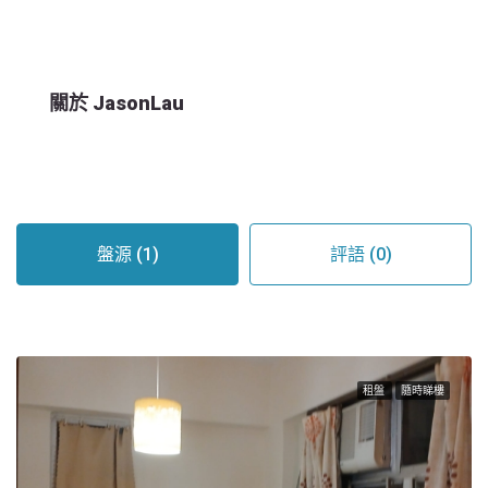
關於 JasonLau
盤源 (1)
評語 (0)
租盤
隨時睇樓