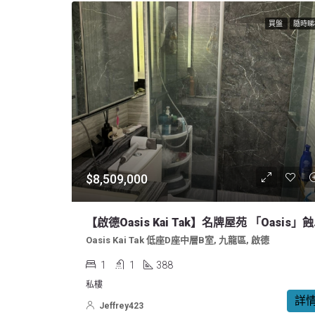
買盤
隨時睇
$8,509,000
【啟德Oa
Oasis Kai Tak 低座D座中層B室, 九龍區, 啟德
1
1
388
私樓
詳
Jeffrey423