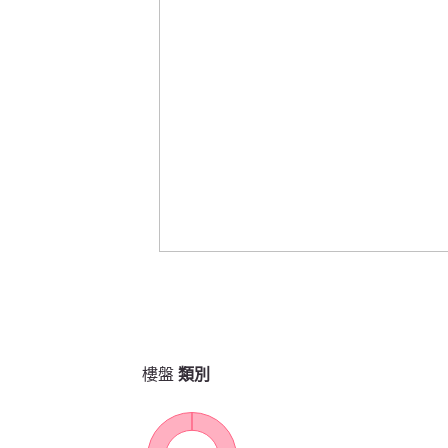
樓盤
類別