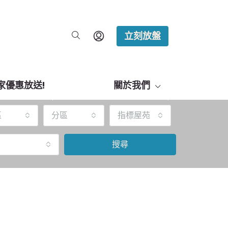
立刻放盤
家優惠放送!
關於我們
區
分區
指標屋苑
搜尋