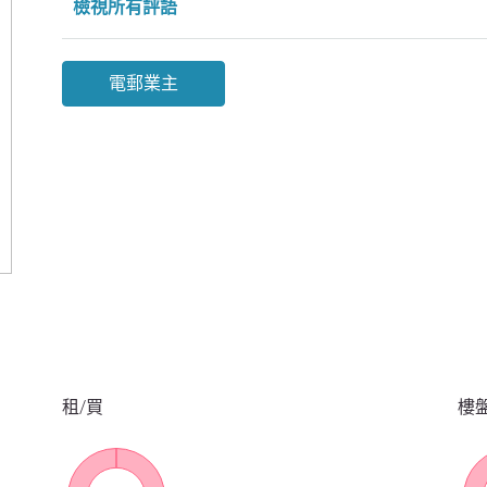
檢視所有評語
電郵業主
租/買
樓