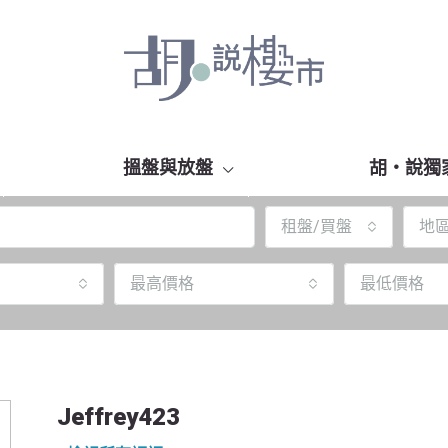
搵盤與放盤
胡‧說獨
租盤/買盤
地
最高價格
最低價格
Jeffrey423