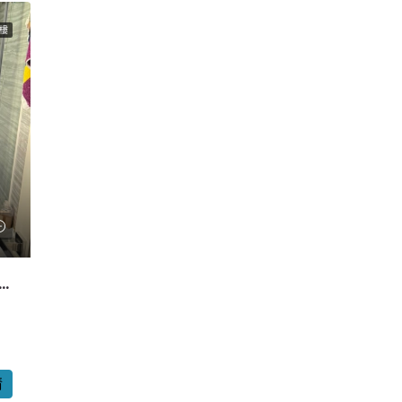
樓
sis Kai Tak】名牌屋苑 「Oasis」蝕讓旬盤
情