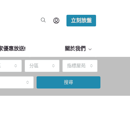
立刻放盤
家優惠放送!
關於我們
區
分區
指標屋苑
搜尋