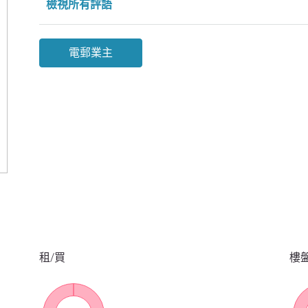
檢視所有評語
電郵業主
租/買
樓