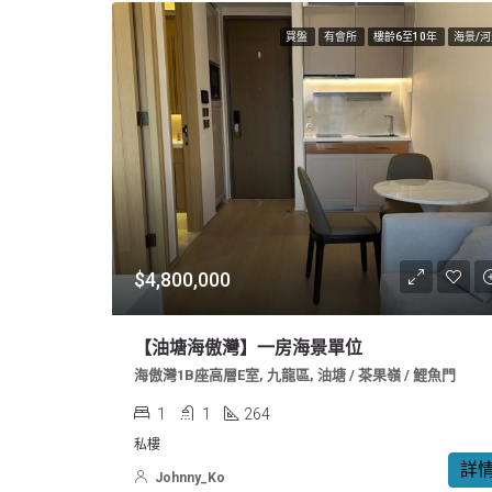
買盤
有會所
樓齡6至10年
海景/河
$4,800,000
【油塘海傲灣】一房海景單位
海傲灣1B座高層E室, 九龍區, 油塘 / 茶果嶺 / 鯉魚門
1
1
264
私樓
詳
Johnny_Ko