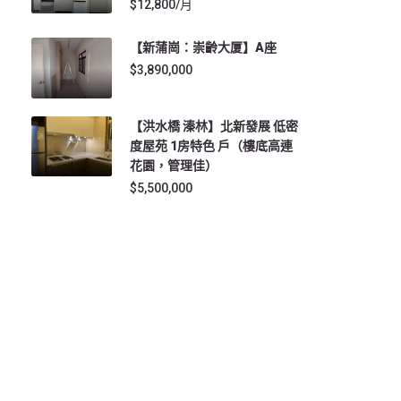
$12,800/月
【新蒲崗：崇齡大厦】A座
$3,890,000
【洪水橋 溱林】北新發展 低密
度屋苑 1房特色 戶（樓底高連
花園，管理佳）
$5,500,000