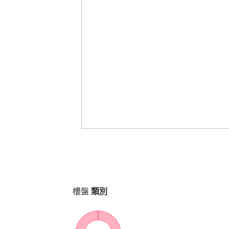
樓盤
類別