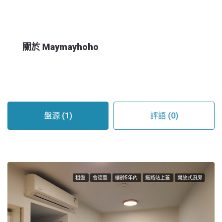
關於 Maymayhoho
盤源 (1)
評語 (0)
租盤
會德豐
樓齡5年內
鐵路站上蓋
開放式廚房