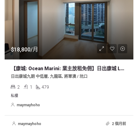
$18,800/月
【康城: Ocean Marini: 業主放租免佣】日出康城 Lohas 9期 2房 少海開廚 479sf 明廁
日出康城九期 中低層, 九龍區, 將軍澳 / 坑口
2
1
479
私樓
maymayhoho
maymayhoho
2 個月前