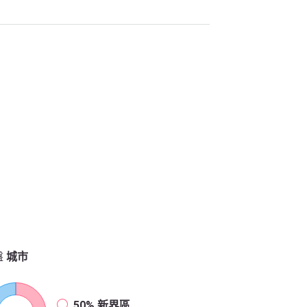
盤
城市
50%
新界區