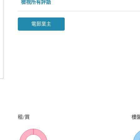
檢視所有評語
電郵業主
租/買
樓