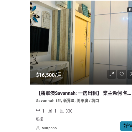
租
$16,500/月
【將軍澳Savannah: 一房出租】 業主免佣 包全屋傢俬！2026七至八月起租！
Savannah 15f, 新界區, 將軍澳 / 坑口
1
1
330
私樓
詳
Murphho