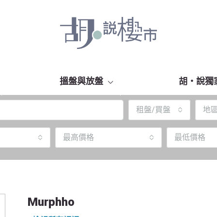
搵盤與放盤
胡‧說獨
租盤/買盤
地
最高價格
最低價格
Murphho