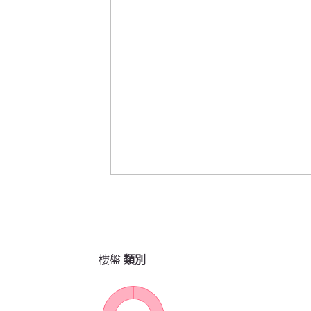
樓盤
類別