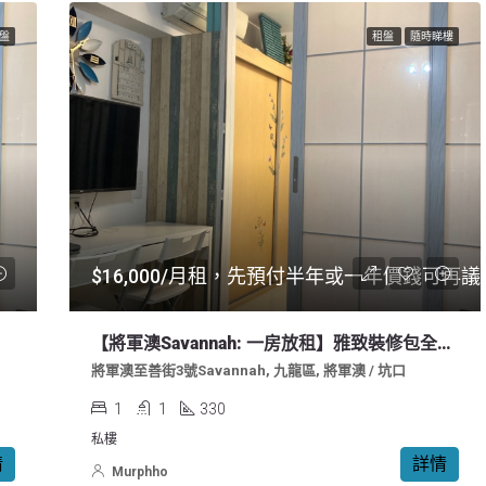
盤
租盤
隨時睇樓
$16,000/月租，先預付半年或一年價錢可再議
【將軍澳Savannah: 一房放租】雅致裝修包全屋傢俬，業主自讓免佣！
將軍澳至善街3號Savannah, 九龍區, 將軍澳 / 坑口
1
1
330
私樓
情
詳情
Murphho