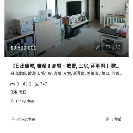
$9,500,000
【日出康城, 峻瀅 II 高層 – 放賣, 三房, 兩明厠 】歡迎約睇 : 叫價$950萬
日出康城, 峻瀅 II, 第1 座, 高層, A 室, 新界區, 將軍澳 / 坑口, 西貢區
3
2
747
住宅, 私樓
PinkyChan
PinkyChan
3 年前