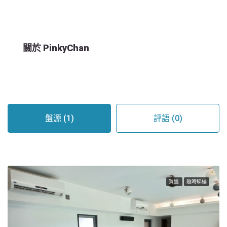
關於 PinkyChan
盤源 (1)
評語 (0)
買盤
隨時睇樓