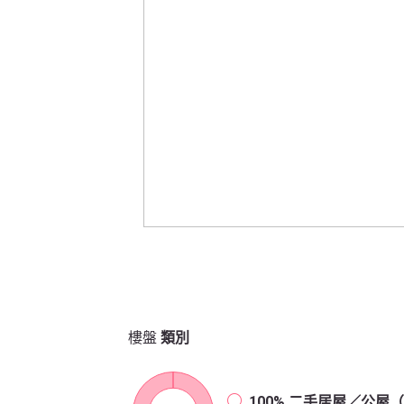
樓盤
類別
100%
二手居屋／公屋（