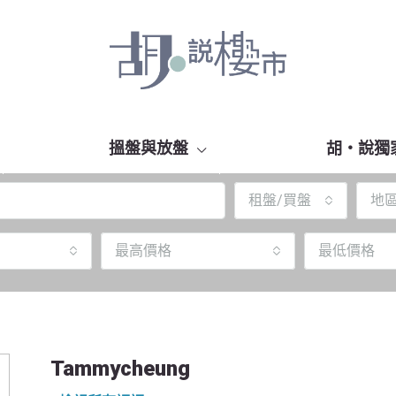
搵盤與放盤
胡‧說獨
租盤/買盤
地
最高價格
最低價格
Tammycheung