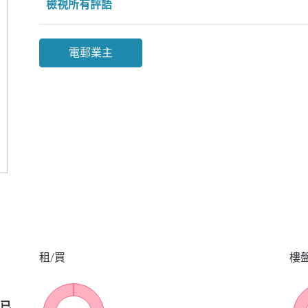
檢視所有評語
電郵業主
租/買
樓
已