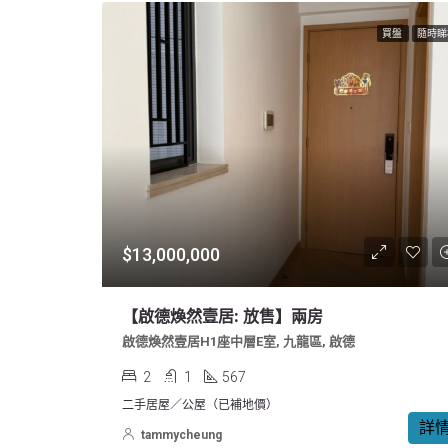
買盤
隨時睇
$13,000,000
【啟德煥然壹居: 放售】兩房
啟德煥然壹居H1座中層E室, 九龍區, 啟德
2
1
567
二手居屋／公屋（已補地價）
詳
tammycheung