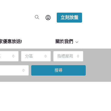
立刻放盤
家優惠放送!
關於我們
區
分區
指標屋苑
搜尋