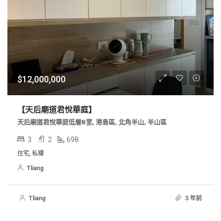
$12,000,000
【天后廟道君悅華庭】
天后廟道君悅華庭低層B室, 港島區, 北角半山, 半山區
3
2
698
住宅, 私樓
Tliang
Tliang
3 年前