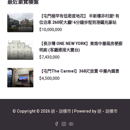
最近瀏覽樓盤
【屯門極罕有低密度地花】 半新樓非村屋! 有
位泊車 260呎大廳! 6分鐘歩程到港鐵兆康站
$10,000,000
【長沙灣 ONE NEW YORK】東南中層兩房梗廚
明廁 (客廳連接大露台)
$7,430,000
【屯門The Carmel】368尺放賣 中層內園景
$4,500,000
© Copyright © 2026 胡‧說樓市 | Powered by 胡‧說樓市