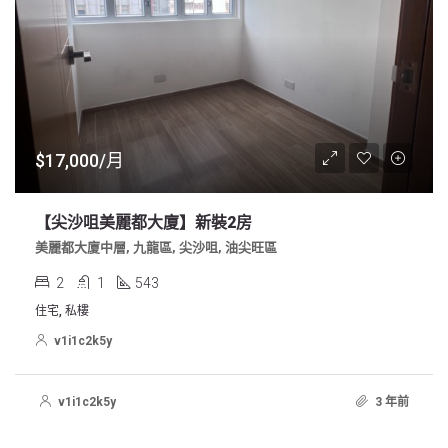
$17,000/月
【尖沙咀美麗都大廈】新裝2房
美麗都大廈中層, 九龍區, 尖沙咀, 油尖旺區
2
1
543
住宅, 私樓
v1i1c2k5y
v1i1c2k5y
3 年前