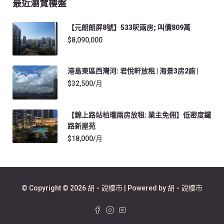
最近瀏覽樓盤
【元朗朗屏8號】533呎兩房; 叫價809萬
$8,090,000
港島東區西灣河: 君悅軒放租 | 海景3房2廁 |
$32,500/月
【錦上路站柏瓏兩房放租: 業主免佣】低密度鐵
路新屋苑
$18,000/月
© Copyright © 2026 胡‧說樓市 | Powered by 胡‧說樓市