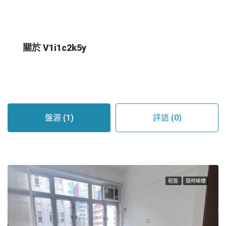
關於 V1i1c2k5y
盤源 (1)
評語 (0)
租盤
隨時睇樓