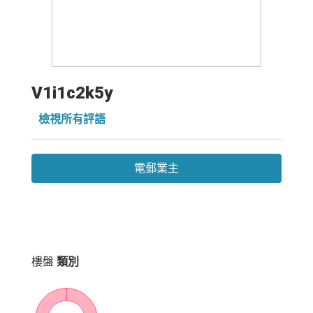
V1i1c2k5y
檢視所有評語
電郵業主
樓盤
類別