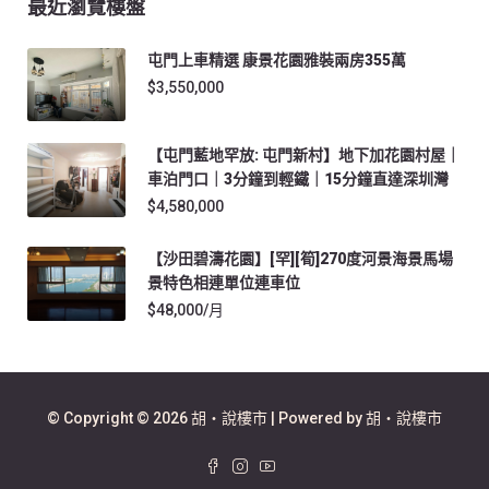
最近瀏覽樓盤
屯門上車精選 康景花園雅裝兩房355萬
$3,550,000
【屯門藍地罕放: 屯門新村】地下加花園村屋｜
車泊門口｜3分鐘到輕鐵｜15分鐘直達深圳灣
$4,580,000
【沙田碧濤花園】[罕][筍]270度河景海景馬場
景特色相連單位連車位
$48,000/月
© Copyright © 2026 胡‧說樓市 | Powered by 胡‧說樓市