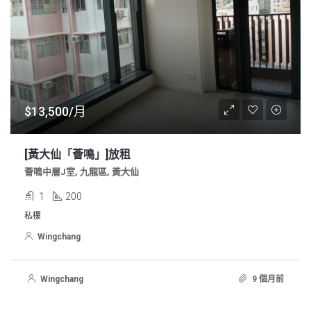
$13,500/月
[黃大仙「薈鳴」]放租
薈鳴中層J室, 九龍區, 黃大仙
1
200
私樓
Wingchang
Wingchang
9 個月前