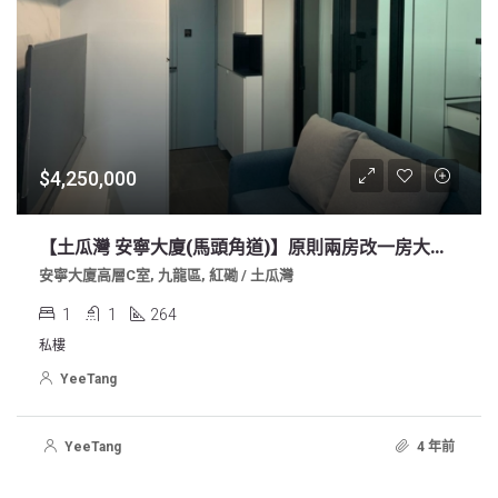
$4,250,000
【土瓜灣 安寧大廈(馬頭角道)】原則兩房改一房大客廳 靚裝
安寧大廈高層C室, 九龍區, 紅磡 / 土瓜灣
1
1
264
私樓
YeeTang
YeeTang
4 年前