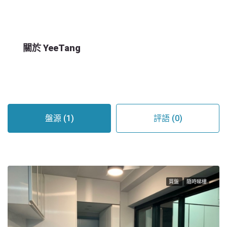
關於 YeeTang
盤源 (1)
評語 (0)
買盤
隨時睇樓