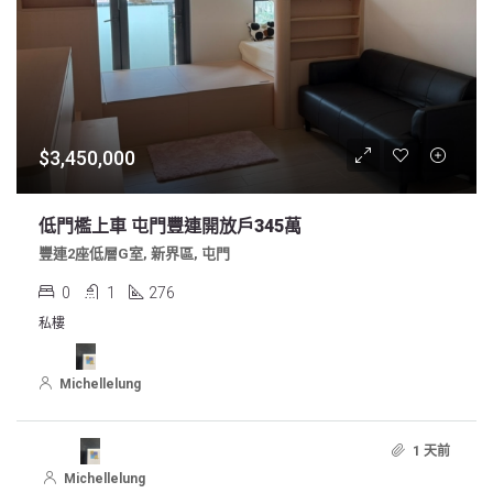
$3,450,000
低門檻上車 屯門豐連開放戶345萬
豐連2座低層G室, 新界區, 屯門
0
1
276
私樓
Michellelung
1 天前
Michellelung