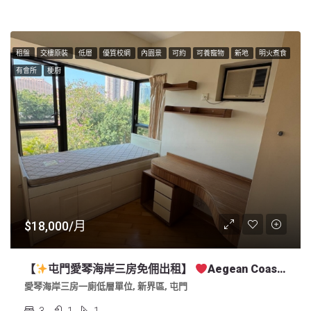
租盤
交樓原裝
低層
優質校網
內園景
可約
可養寵物
新地
明火煮食
有會所
梗廚
$18,000/月
【
屯門愛琴海岸三房免佣出租】
Aegean Coast 3BR Apartment For Lease, In So Kwun Wat Tuen Mun Nearby Harrow
愛琴海岸三房一廁低層單位, 新界區, 屯門