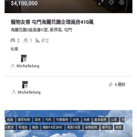
$4,100,000
寵物友善 屯門海麗花園企理兩房410萬
海麗花園2座高層G室, 新界區, 屯門
2
1
412
私樓
Michellelung
4 週前
Michellelung
租盤
優質校網
其他
可約
可養寵物
向南
向東
基本裝修
山景
明
火煮食
有會所
梗廚
樓齡16至20年
海景/河景
豪華裝修
連平台
高層