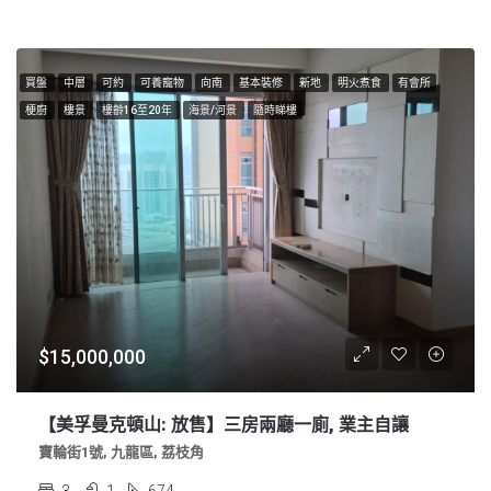
買盤
中層
可約
可養寵物
向南
基本裝修
新地
明火煮食
有會所
梗廚
樓景
樓齡16至20年
海景/河景
隨時睇樓
$15,000,000
【美孚曼克頓山: 放售】三房兩廳一廁, 業主自讓
寶輪街1號, 九龍區, 荔枝角
3
1
674