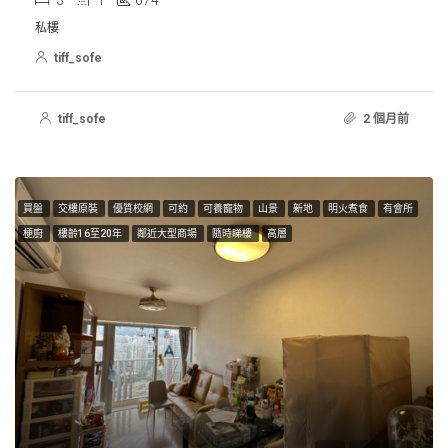
私樓
tiff_sofe
tiff_sofe
2 個月前
買盤
交樓原裝
優質校網
可約
可養寵物
山景
新地
明火煮食
有會所
梗廚
樓齡16至20年
鄰近大型商場
隨時睇樓
高層