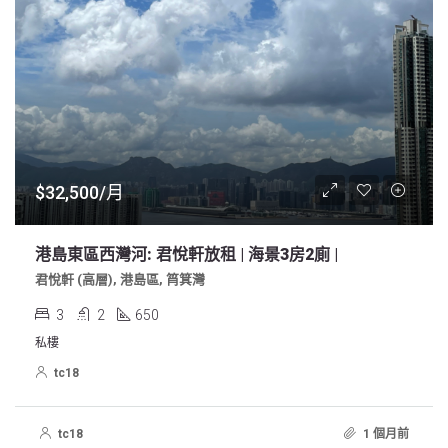
$32,500/月
港島東區西灣河: 君悅軒放租 | 海景3房2廁 |
君悅軒 (高層), 港島區, 筲箕灣
3
2
650
私樓
tc18
tc18
1 個月前