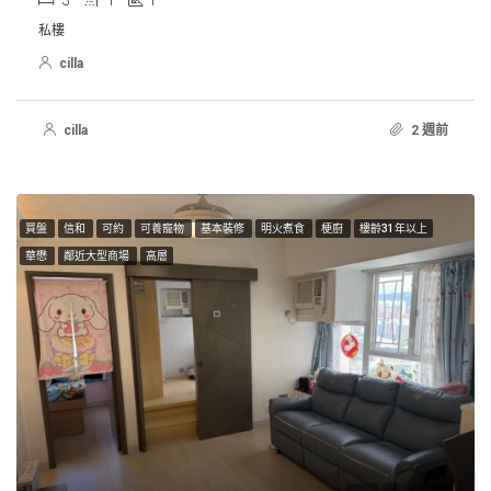
3
1
1
私樓
cilla
cilla
2 週前
買盤
信和
可約
可養寵物
基本裝修
明火煮食
梗廚
樓齡31年以上
華懋
鄰近大型商場
高層