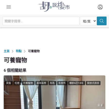
主頁
特點
可養寵物
可養寵物
6 個相關結果
買盤
低層
可養寵物
基本裝修
有匙
有會所
樓齡6至10年
開放式廚房