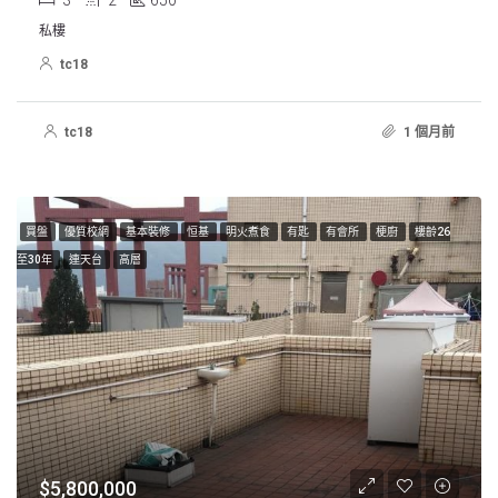
私樓
tc18
tc18
1 個月前
買盤
優質校網
基本裝修
恒基
明火煮食
有匙
有會所
梗廚
樓齡26
至30年
連天台
高層
$5,800,000