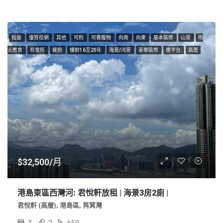
租盤
優質校網
其他
可約
可養寵物
向南
向東
基本裝修
山景
明
火煮食
有會所
梗廚
樓齡16至20年
海景/河景
豪華裝修
連平台
高層
$32,500/月
港島東區西灣河: 君悅軒放租 | 海景3房2廁 |
君悅軒 (高層), 港島區, 筲箕灣
3
2
650