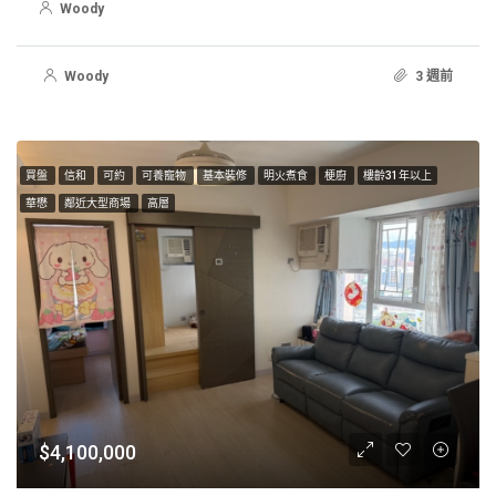
Woody
Woody
3 週前
買盤
信和
可約
可養寵物
基本裝修
明火煮食
梗廚
樓齡31年以上
華懋
鄰近大型商場
高層
$4,100,000