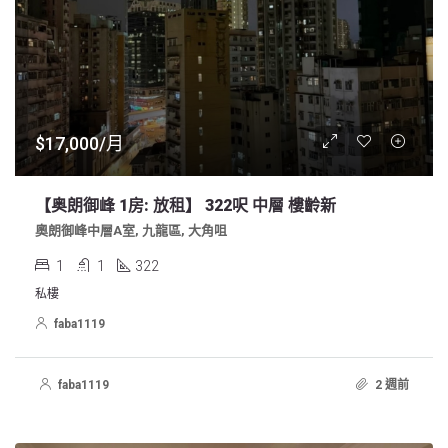
$17,000/月
【奥朗御峰 1房: 放租】 322呎 中層 樓齡新
奧朗御峰中層A室, 九龍區, 大角咀
1
1
322
私樓
faba1119
faba1119
2 週前