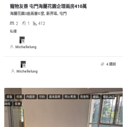
寵物友善 屯門海麗花園企理兩房410萬
海麗花園2座高層G室, 新界區, 屯門
2
1
412
私樓
Michellelung
4 週前
Michellelung
買盤
低層
內園景
可約
基本裝修
明火煮食
有會所
梗廚
樓齡26至
30年
長實