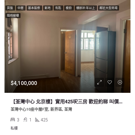
買盤
中層
基本裝修
新地
有匙
梗廚
樓齡31年以上
鄰近大型商場
隨時睇樓
$4,100,000
【荃灣中心 北京樓】實用425呎三房 歡迎約睇 叫價410萬
荃灣中心10座中層F室, 新界區, 荃灣
3
1
425
私樓