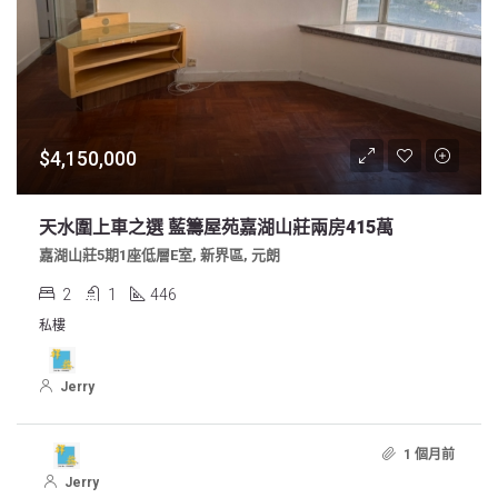
$4,150,000
天水圍上車之選 藍籌屋苑嘉湖山莊兩房415萬
嘉湖山莊5期1座低層E室, 新界區, 元朗
2
1
446
私樓
Jerry
1 個月前
Jerry