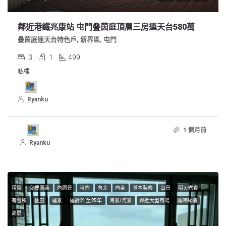
鄰近港鐵兆康站 屯門叠茵庭頂層三房連天台580萬
叠茵庭連天台特色戶, 新界區, 屯門
3
1
499
私樓
Ryanku
1 個月前
Ryanku
租盤
交樓原裝
內園景
可約
向北
向東
基本裝修
山景
明火煮食
有會所
梗廚
樓景
樓齡21至25年
海景/河景
鄰近大型商場
隨時睇樓
高層