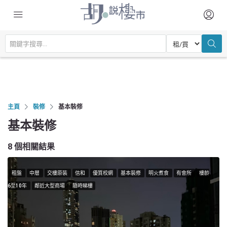
主頁
裝修
基本裝修
基本裝修
8 個相關結果
租盤
中層
交樓原裝
信和
優質校網
基本裝修
明火煮食
有會所
樓齡
6至10年
鄰近大型商場
隨時睇樓