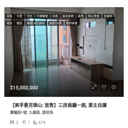
買盤
中層
可約
可養寵物
向南
基本裝修
新地
明火煮食
有會所
梗廚
樓景
樓齡16至20年
海景/河景
隨時睇樓
$15,000,000
【美孚曼克頓山: 放售】三房兩廳一廁, 業主自讓
寶輪街1號, 九龍區, 荔枝角
3
1
674