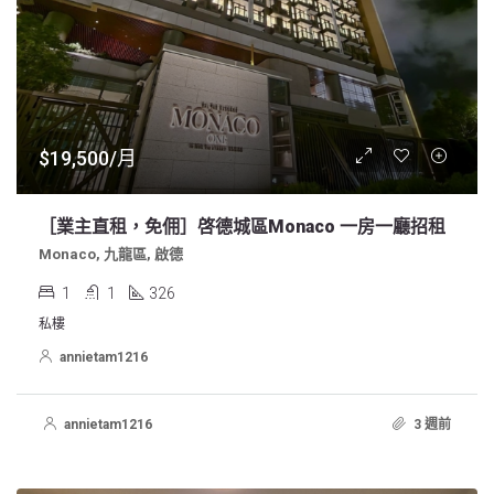
$19,500/月
［業主直租，免佣］啓德城區Monaco 一房一廳招租
Monaco, 九龍區, 啟德
1
1
326
私樓
annietam1216
annietam1216
3 週前