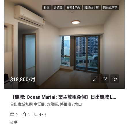
租盤
會德豐
樓齡5年內
鐵路站上蓋
開放式廚房
$18,800/月
【康城: Ocean Marini: 業主放租免佣】日出康城 Lohas 9期 2房 少海開廚 479sf 明廁
日出康城九期 中低層, 九龍區, 將軍澳 / 坑口
2
1
479
私樓