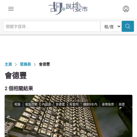
主頁
發展商
會德豐
會德豐
2 個相關結果
租盤
優質校網
內園景
會德豐
有會所
樓齡5年內
豪華裝修
高層