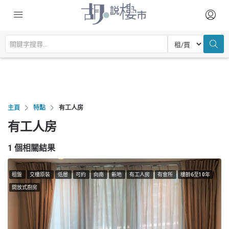
主頁
特點
有工人房
有工人房
1 個相關結果
租盤
交樓原裝
低層
可約
向南
新地
有工人房
有會所
樓齡6至10年
開放式廚房