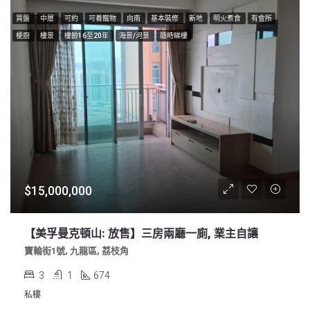
買盤
中層
可約
可養寵物
向南
基本裝修
新地
明火煮食
有會所
梗廚
樓景
樓齡16至20年
海景/河景
隨時睇樓
$15,000,000
【美孚曼克頓山: 放售】三房兩廳一廁, 業主自讓
寶輪街1號, 九龍區, 荔枝角
3
1
674
私樓