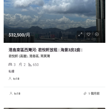
$32,500/月
港島東區西灣河: 君悅軒放租 | 海景3房2廁 |
君悅軒 (高層), 港島區, 筲箕灣
3
2
650
私樓
tc18
tc18
1 個月前