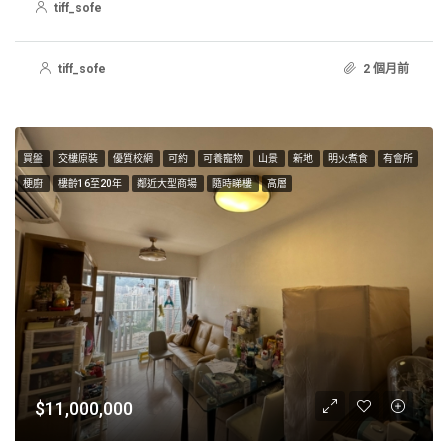
tiff_sofe
tiff_sofe
2 個月前
買盤
交樓原裝
優質校網
可約
可養寵物
山景
新地
明火煮食
有會所
梗廚
樓齡16至20年
鄰近大型商場
隨時睇樓
高層
$11,000,000