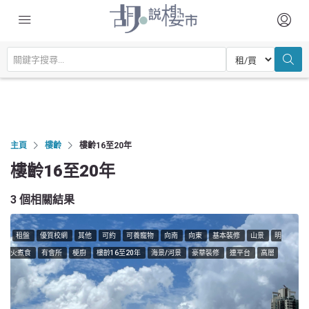
主頁
樓齡
樓齡16至20年
樓齡16至20年
3 個相關結果
租盤
優質校網
其他
可約
可養寵物
向南
向東
基本裝修
山景
明
火煮食
有會所
梗廚
樓齡16至20年
海景/河景
豪華裝修
連平台
高層