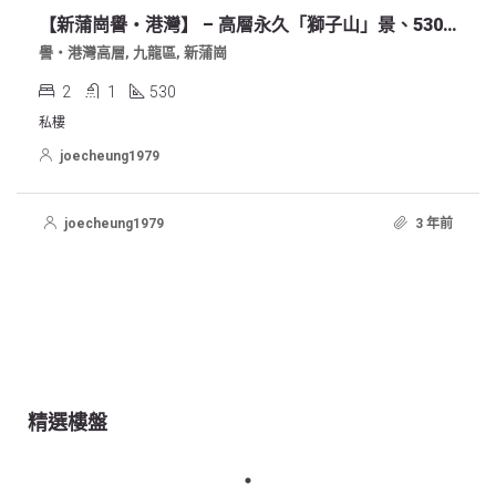
【新蒲崗譽‧港灣】 – 高層永久「獅子山」景、530實尺、2房2廳1厠
譽‧港灣高層, 九龍區, 新蒲崗
2
1
530
私樓
joecheung1979
joecheung1979
3 年前
精選樓盤