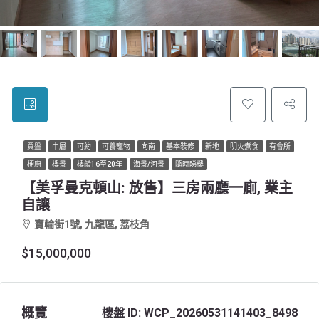
買盤
中層
可約
可養寵物
向南
基本裝修
新地
明火煮食
有會所
梗廚
樓景
樓齡16至20年
海景/河景
隨時睇樓
【美孚曼克頓山: 放售】三房兩廳一廁, 業主
自讓
寶輪街1號, 九龍區, 荔枝角
$15,000,000
概覽
樓盤 ID:
WCP_20260531141403_8498