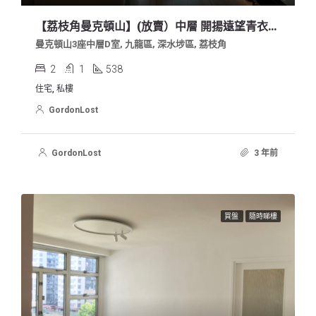
【荔枝角曼克頓山】(放賣）中層 開揚遠望青衣及昂船洲大橋
曼克頓山3座中層D室, 九龍區, 深水埗區, 荔枝角
2
1
538
住宅, 私樓
GordonLost
GordonLost
3 年前
買盤
隨時睇樓