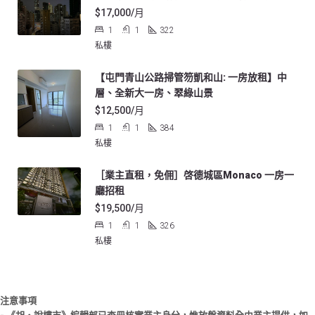
$17,000/月
1
1
322
私樓
【屯門青山公路掃管笏凱和山: 一房放租】中
層、全新大一房、翠綠山景
$12,500/月
1
1
384
私樓
［業主直租，免佣］啓德城區Monaco 一房一
廳招租
$19,500/月
1
1
326
私樓
注意事項