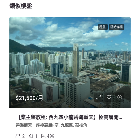
類似樓盤
租盤
隨時睇樓
$21,500/月
【業主盤放租: 西九四小龍碧海藍天】極高層開陽海景
碧海藍天一座極高層F室, 九龍區, 荔枝角
2
1
499