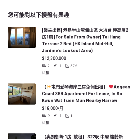
您可能對以下樓盤有興趣
[業主出售] 港島半山渣甸山區 大坑台 極高層2
房1廁 [For Sale From Owner] Tai Hang
Terrace 2 Bed (HK Island Mid-Hill,
Jardine’s Lookout Area)
$12,300,000
2
1
576
私樓
【
屯門愛琴海岸三房免佣出租】
Aegean
Coast 3BR Apartment For Lease, In So
Kwun Wat Tuen Mun Nearby Harrow
$18,000/月
3
1
1
私樓
【奥朗御峰 1房: 放租】 322呎 中層 樓齡新