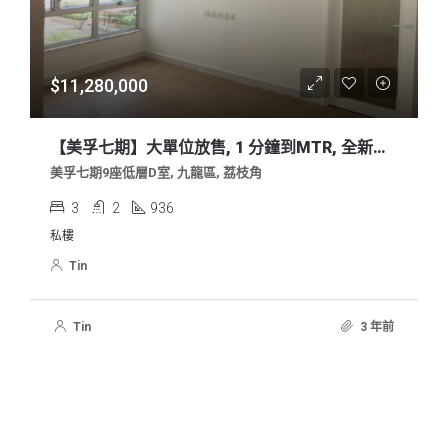
$11,280,000
【美孚七期】大單位放售, 1 分鐘到MTR, 全新靚裝修, 免佣金
美孚七期9座低層D室, 九龍區, 荔枝角
3
2
936
私樓
Tin
Tin
3 年前