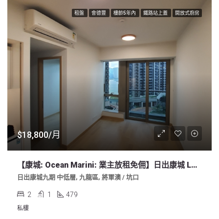
租盤
會德豐
樓齡5年內
鐵路站上蓋
開放式廚房
$18,800/月
【康城: Ocean Marini: 業主放租免佣】日出康城 Lohas 9期 2房 少海開廚 479sf 明廁
日出康城九期 中低層, 九龍區, 將軍澳 / 坑口
2
1
479
私樓