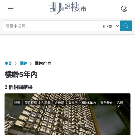
主頁
樓齡
樓齡5年內
樓齡5年內
2 個相關結果
租盤
優質校網
內園景
會德豐
有會所
樓齡5年內
豪華裝修
高層