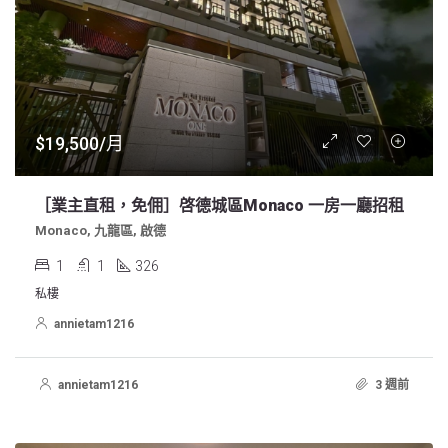
$19,500/月
［業主直租，免佣］啓德城區Monaco 一房一廳招租
Monaco, 九龍區, 啟德
1
1
326
私樓
annietam1216
annietam1216
3 週前