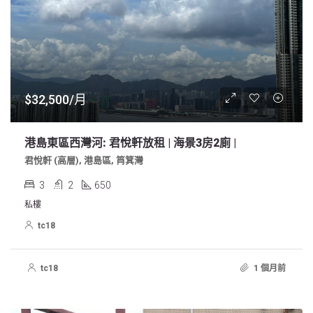
$32,500/月
港島東區西灣河: 君悅軒放租 | 海景3房2廁 |
君悅軒 (高層), 港島區, 筲箕灣
3
2
650
私樓
tc18
tc18
1 個月前