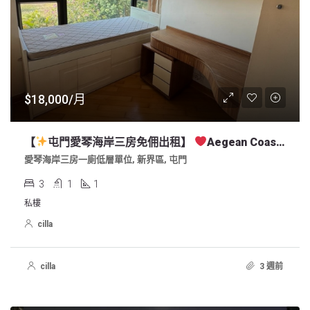
$18,000/月
【
屯門愛琴海岸三房免佣出租】
Aegean Coast 3BR Apartment For Lease, In So Kwun Wat Tuen Mun Nearby Harrow
愛琴海岸三房一廁低層單位, 新界區, 屯門
3
1
1
私樓
cilla
cilla
3 週前