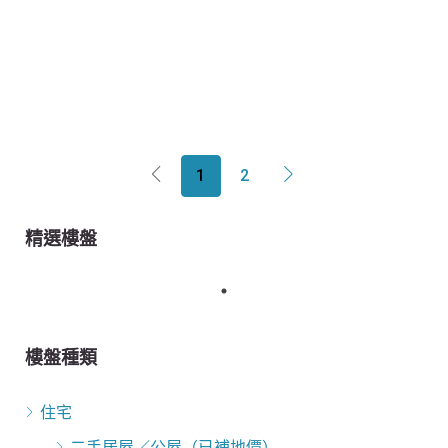
1
2
精選樓盤
樓盤種類
住宅
二手居屋／公屋（已補地價）