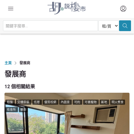
主頁
發展商
發展商
12 個相關結果
租盤
交樓原裝
低層
優質校網
內園景
可約
可養寵物
新地
明火煮食
有會所
梗廚