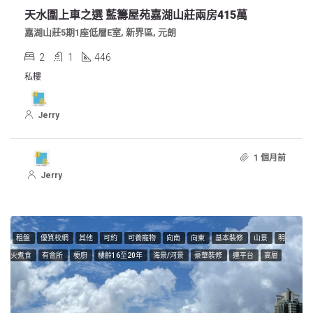
天水圍上車之選 藍籌屋苑嘉湖山莊兩房415萬
嘉湖山莊5期1座低層E室, 新界區, 元朗
2
1
446
私樓
Jerry
1 個月前
Jerry
租盤
優質校網
其他
可約
可養寵物
向南
向東
基本裝修
山景
明
火煮食
有會所
梗廚
樓齡16至20年
海景/河景
豪華裝修
連平台
高層