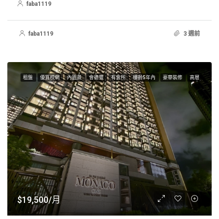
faba1119
faba1119
3 週前
租盤
優質校網
內園景
會德豐
有會所
樓齡5年內
豪華裝修
高層
$19,500/月