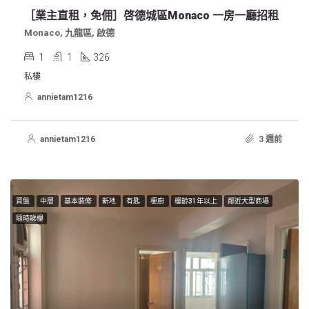
［業主直租，免佣］啓德城區Monaco 一房一廳招租
Monaco, 九龍區, 啟德
1
1
326
私樓
annietam1216
annietam1216
3 週前
買盤
中層
基本裝修
新地
有匙
梗廚
樓齡31年以上
鄰近大型商場
隨時睇樓