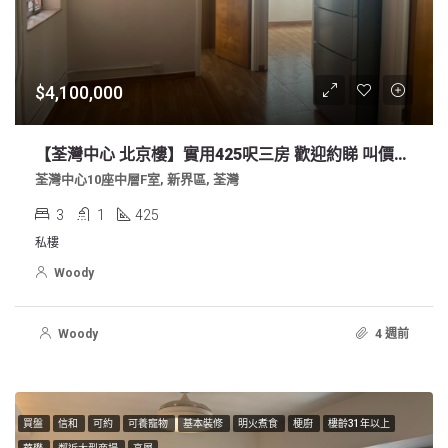
$4,100,000
【荃灣中心 北京樓】實用425呎三房 歡迎約睇 叫價410萬
荃灣中心10座中層F室, 新界區, 荃灣
3
1
425
私樓
Woody
Woody
4 週前
買盤
信和
可約
可養寵物
基本裝修
明火煮食
梗廚
樓齡31年以上