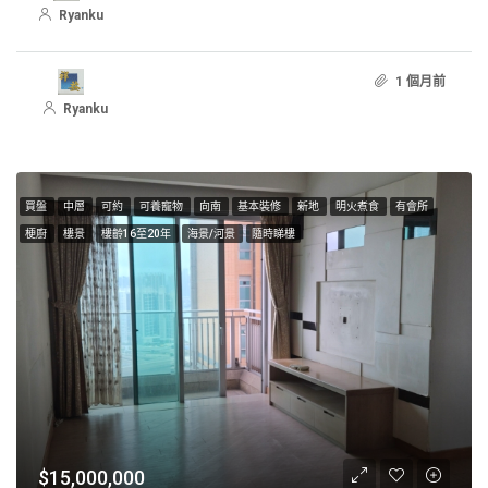
Ryanku
1 個月前
Ryanku
買盤
中層
可約
可養寵物
向南
基本裝修
新地
明火煮食
有會所
梗廚
樓景
樓齡16至20年
海景/河景
隨時睇樓
$15,000,000