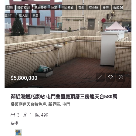
買盤
優質校網
基本裝修
恒基
明火煮食
有匙
有會所
梗廚
樓齡26
至30年
連天台
高層
$5,800,000
鄰近港鐵兆康站 屯門叠茵庭頂層三房連天台580萬
叠茵庭連天台特色戶, 新界區, 屯門
3
1
499
私樓