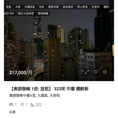
租盤
中層
交樓原裝
信和
優質校網
基本裝修
明火煮食
有會所
樓齡
6至10年
鄰近大型商場
隨時睇樓
$17,000/月
【奥朗御峰 1房: 放租】 322呎 中層 樓齡新
奧朗御峰中層A室, 九龍區, 大角咀
1
1
322
私樓