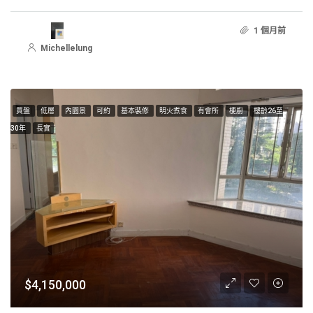
1 個月前
Michellelung
買盤
低層
內園景
可約
基本裝修
明火煮食
有會所
梗廚
樓齡26至
30年
長實
$4,150,000