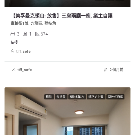
【美孚曼克頓山: 放售】三房兩廳一廁, 業主自讓
寶輪街1號, 九龍區, 荔枝角
3
1
674
私樓
tiff_sofe
tiff_sofe
2 個月前
租盤
會德豐
樓齡5年內
鐵路站上蓋
開放式廚房