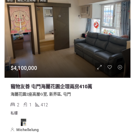
華懋
鄰近大型商場
高層
$4,100,000
寵物友善 屯門海麗花園企理兩房410萬
海麗花園2座高層G室, 新界區, 屯門
2
1
412
私樓
Michellelung