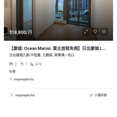
$18,800/月
【康城: Ocean Marini: 業主放租免佣】日出康城 Lohas 9期 2房 少海開廚 479sf 明廁
日出康城九期 中低層, 九龍區, 將軍澳 / 坑口
2
1
479
私樓
maymayhoho
maymayhoho
3 個月前