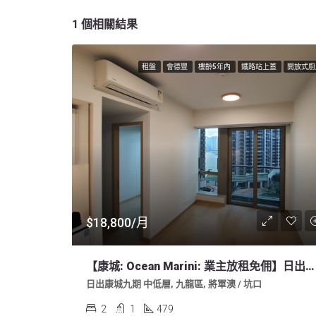
1 個相關結果
租盤
會德豐
樓齡5年內
鐵路站上蓋
開放式廚
$18,800/月
【康城: Ocean Marini: 業主放租免佣】日出康城 Lohas 9期 2房 少海開廚 479sf 明廁
日出康城九期 中低層, 九龍區, 將軍澳 / 坑口
2
1
479