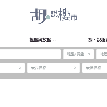
搵盤與放盤
胡‧說獨
租盤/買盤
地
最高價格
最低價格