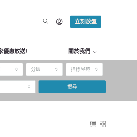
立刻放盤
家優惠放送!
關於我們
區
分區
指標屋苑
搜尋