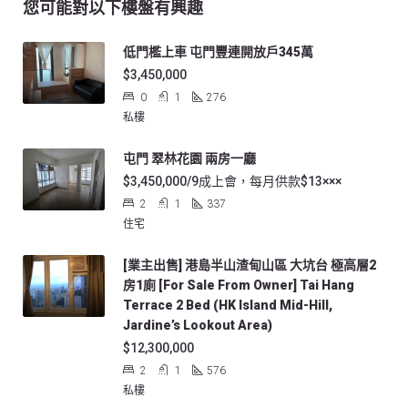
您可能對以下樓盤有興趣
低門檻上車 屯門豐連開放戶345萬
$3,450,000
0
1
276
私樓
屯門 翠林花園 兩房一廳
$3,450,000/9成上會，每月供款$13×××
2
1
337
住宅
[業主出售] 港島半山渣甸山區 大坑台 極高層2
房1廁 [For Sale From Owner] Tai Hang
Terrace 2 Bed (HK Island Mid-Hill,
Jardine’s Lookout Area)
$12,300,000
2
1
576
私樓