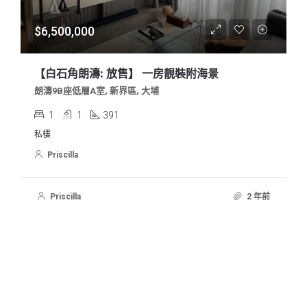
$6,500,000
【白石角朗濤: 放售】 一房靚裝附海景
朗濤9B座低層A室, 新界區, 大埔
1
1
391
私樓
Priscilla
Priscilla
2 年前