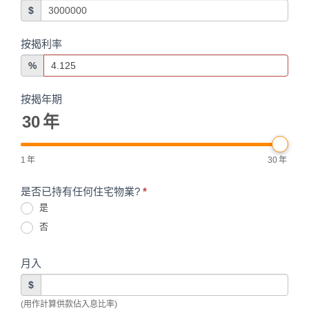
$
按揭利率
%
按揭年期
30
年
1
年
30
年
是否已持有任何住宅物業?
*
是
否
月入
$
(用作計算供款佔入息比率)