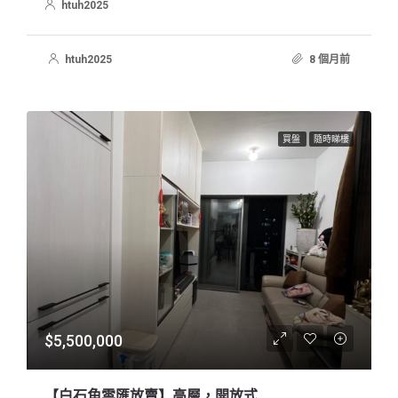
htuh2025
htuh2025
8 個月前
買盤
隨時睇樓
$5,500,000
【白石角雲匯放賣】高層，開放式