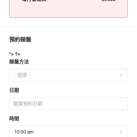
預約睇盤
"> ?>
睇盤方法
- 選擇 -
日期
時間
10:00 am