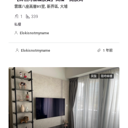
雲匯八座高層B5室, 新界區, 大埔
1
339
私樓
Elokisnotmyname
Elokisnotmyname
1 年前
買盤
隨時睇樓