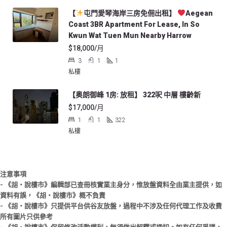
【
屯門愛琴海岸三房免佣出租】
Aegean
Coast 3BR Apartment For Lease, In So
Kwun Wat Tuen Mun Nearby Harrow
$18,000/月
3
1
1
私樓
【奥朗御峰 1房: 放租】 322呎 中層 樓齡新
$17,000/月
1
1
322
私樓
注意事項
- 《胡‧說樓市》編輯部已查冊核實業主身分，惟放盤資料全由業主提供，如
資料有誤，《胡‧說樓市》概不負責
- 《胡‧說樓市》只提供平台供谷友放盤，過程中不涉及任何代理工作及收費
所有圖片只供參考