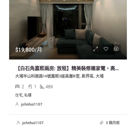
$19,800/月
【白石角嘉熙兩房: 放租】精美裝修連家電，高層開揚景色，業主免佣自讓出租
大埔半山科進路16號嘉熙3座高層B室, 新界區, 大埔
2
1
489
住宅, 私樓
johnhui1107
johnhui1107
3 個月前