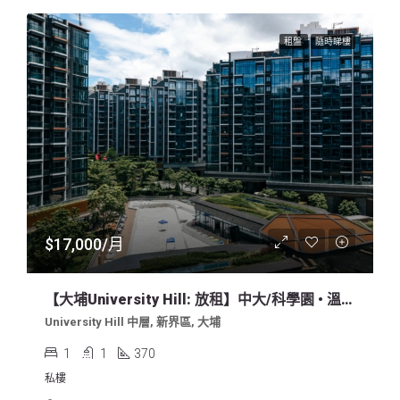
租盤
隨時睇樓
$17,000/月
【大埔University Hill: 放租】中大/科學園 • 溫馨兩房 • 泳池山景 • 業主直租 免佣
University Hill 中層, 新界區, 大埔
1
1
370
私樓