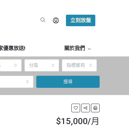
立刻放盤
家優惠放送!
關於我們
區
分區
指標屋苑
搜尋
$15,000/月