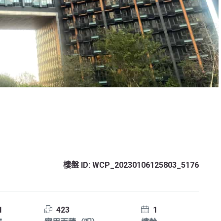
樓盤 ID:
WCP_20230106125803_5176
1
423
1