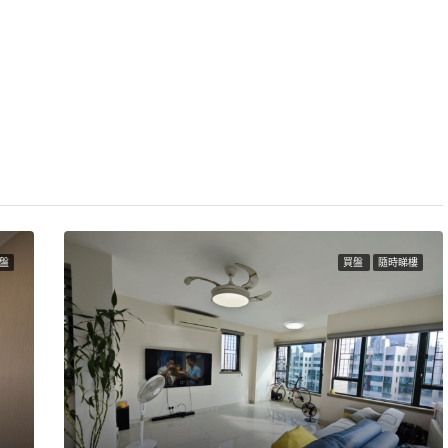
盤
買盤
隨時睇樓