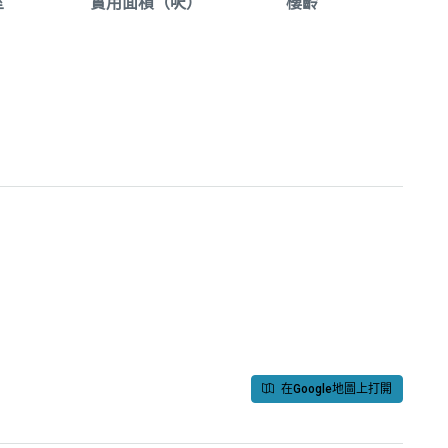
室
實用面積（呎）
樓齡
在Google地圖上打開