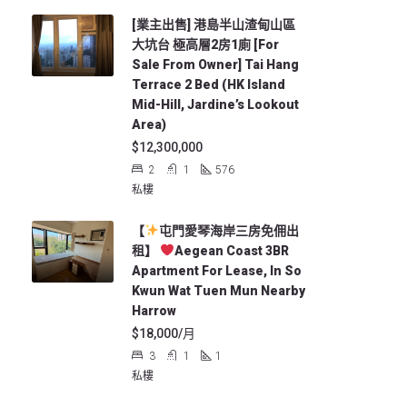
[業主出售] 港島半山渣甸山區
大坑台 極高層2房1廁 [For
Sale From Owner] Tai Hang
Terrace 2 Bed (HK Island
Mid-Hill, Jardine’s Lookout
Area)
$12,300,000
2
1
576
私樓
【
屯門愛琴海岸三房免佣出
租】
Aegean Coast 3BR
Apartment For Lease, In So
Kwun Wat Tuen Mun Nearby
Harrow
$18,000/月
3
1
1
私樓