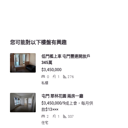
您可能對以下樓盤有興趣
低門檻上車 屯門豐連開放戶
345萬
$3,450,000
0
1
276
私樓
屯門 翠林花園 兩房一廳
$3,450,000/9成上會，每月供
款$13×××
2
1
337
住宅