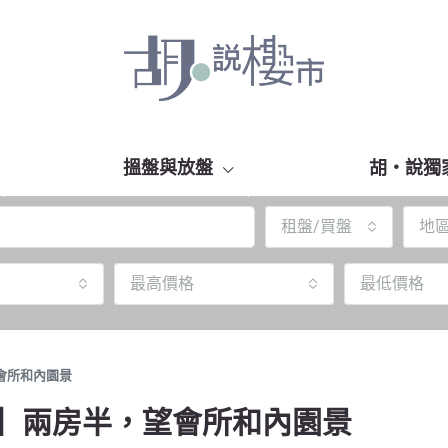
搵盤與放盤
胡‧說獨
租盤/買盤
地
最高價格
最低價格
，望會所和內園景
chway 】兩房半，望會所和內園景