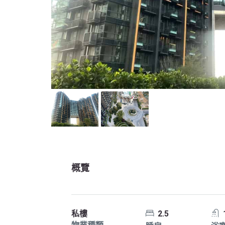
概覽
私樓
2.5