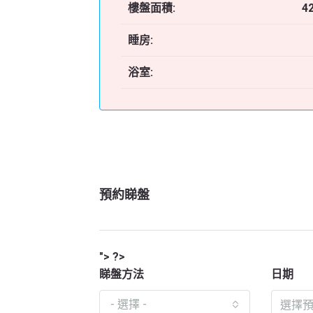
樓盤面積:
4
睡房:
浴室:
預約睇盤
"> ?>
睇盤方法
日期
- 選擇 -