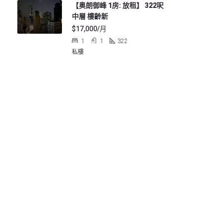
【奥朗御峰 1房: 放租】 322呎
中層 樓齡新
$17,000/月
1
1
322
私樓