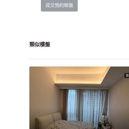
提交預約睇盤
類似樓盤
買