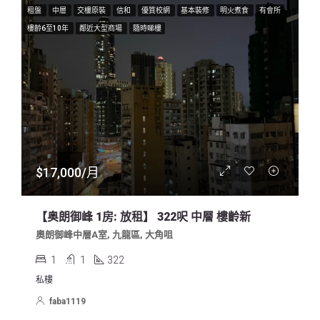
租盤
中層
交樓原裝
信和
優質校網
基本裝修
明火煮食
有會所
樓齡6至10年
鄰近大型商場
隨時睇樓
$17,000/月
【奥朗御峰 1房: 放租】 322呎 中層 樓齡新
奧朗御峰中層A室, 九龍區, 大角咀
1
1
322
私樓
faba1119