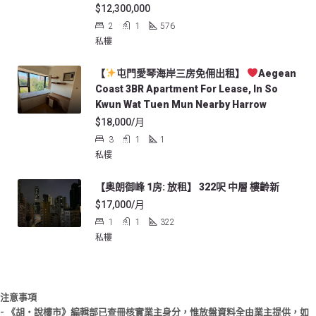
$12,300,000
2
1
576
私樓
【
屯門愛琴海岸三房免佣出租】
Aegean
Coast 3BR Apartment For Lease, In So
Kwun Wat Tuen Mun Nearby Harrow
$18,000/月
3
1
1
私樓
【奥朗御峰 1房: 放租】 322呎 中層 樓齡新
$17,000/月
1
1
322
私樓
注意事項
- 《胡‧說樓市》編輯部已查冊核實業主身分，惟放盤資料全由業主提供，如