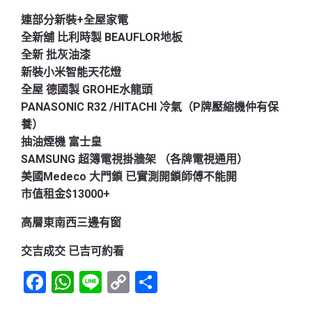
連部分新裝+全屋家電
全新舖 比利時製 BEAUFLOR地板
全新 批灰油漆
新裝小米智能天花燈
全屋 德國製 GROHE水龍頭
PANASONIC R32 /HITACHI 冷氣（P牌壓縮機仲有保
養）
抽油煙機 富士皇
SAMSUNG 超簿電視掛牆架 （各牌電視通用）
美國Medeco 大門鎖 已實測開鎖師傅不能開
市值租金$13000+
高層東南西三邊有窗
交吉成交 已吉可約看
Facebook
WhatsApp
Line
Copy
Share
Link