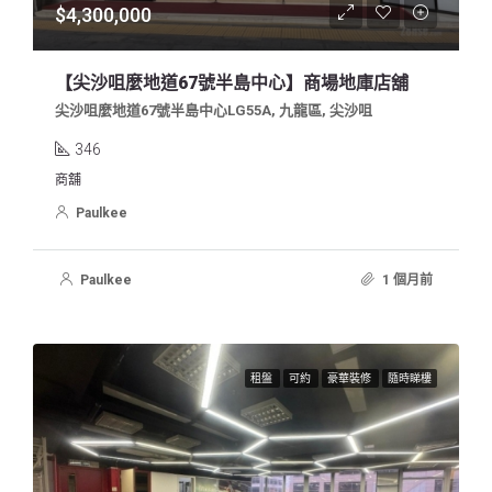
$4,300,000
【尖沙咀麼地道67號半島中心】商場地庫店舖
尖沙咀麼地道67號半島中心LG55A, 九龍區, 尖沙咀
346
商舖
Paulkee
Paulkee
1 個月前
租盤
可約
豪華裝修
隨時睇樓