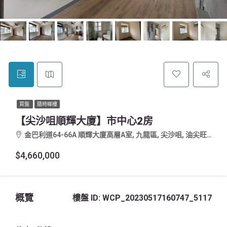
買盤
隨時睇樓
【尖沙咀順輝大廈】市中心2房
金巴利道64-66A 順輝大廈高層A室, 九龍區, 尖沙咀, 油尖旺區
$4,660,000
概覽
樓盤 ID:
WCP_20230517160747_5117