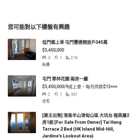
您可能對以下樓盤有興趣
低門檻上車 屯門豐連開放戶345萬
$3,450,000
0
1
276
私樓
屯門 翠林花園 兩房一廳
$3,450,000/9成上會，每月供款$13×××
2
1
337
住宅
[業主出售] 港島半山渣甸山區 大坑台 極高層2
房1廁 [For Sale From Owner] Tai Hang
Terrace 2 Bed (HK Island Mid-Hill,
Jardine’s Lookout Area)