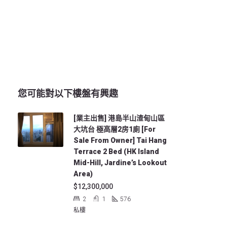
您可能對以下樓盤有興趣
[業主出售] 港島半山渣甸山區
大坑台 極高層2房1廁 [For
Sale From Owner] Tai Hang
Terrace 2 Bed (HK Island
Mid-Hill, Jardine’s Lookout
Area)
$12,300,000
2
1
576
私樓