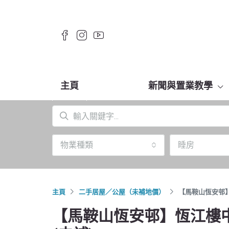
主頁
新聞與置業教學
物業種類
睡房
主頁
二手居屋／公屋（未補地價）
【馬鞍山恆安邨】恆
【馬鞍山恆安邨】恆江樓中層放