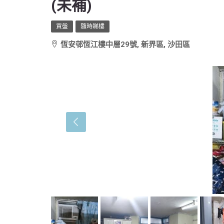
(未補)
買盤
隨時睇樓
恆安邨恆江樓中層29號, 新界區, 沙田區