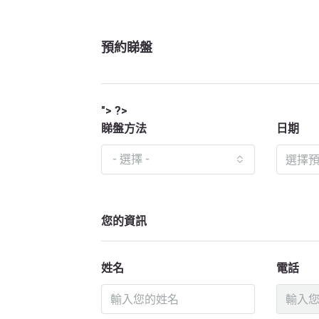
預約睇盤
"> ?>
睇盤方法
日期
- 選擇 -
您的資訊
姓名
電話