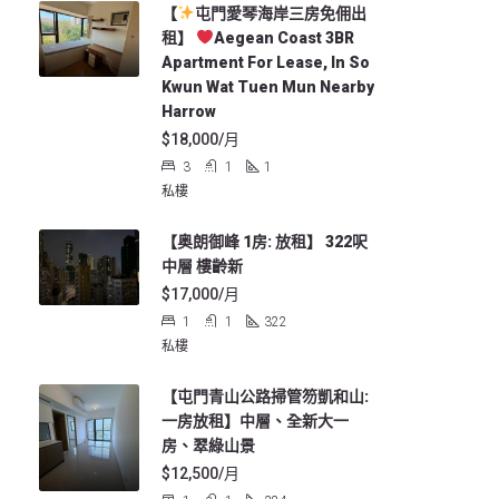
【
屯門愛琴海岸三房免佣出
租】
Aegean Coast 3BR
Apartment For Lease, In So
Kwun Wat Tuen Mun Nearby
Harrow
$18,000/月
3
1
1
私樓
【奥朗御峰 1房: 放租】 322呎
中層 樓齡新
$17,000/月
1
1
322
私樓
【屯門青山公路掃管笏凱和山:
一房放租】中層、全新大一
房、翠綠山景
$12,500/月