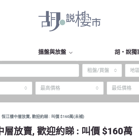
搵盤與放盤
胡‧說獨
租盤/買盤
地
最高價格
最低價格
江樓中層放賣, 歡迎約睇 : 叫價 $160萬(未補)
賣, 歡迎約睇 : 叫價 $160萬