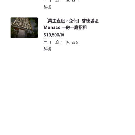
1
1
384
私樓
［業主直租，免佣］啓德城區
Monaco 一房一廳招租
$19,500/月
1
1
326
私樓