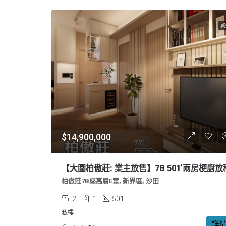
買
$14,900,000
【大圍柏傲莊: 業主放售】7B 501’兩房梗廚放
柏傲莊7B座高層E室, 新界區, 沙田
2
1
501
私樓
詳