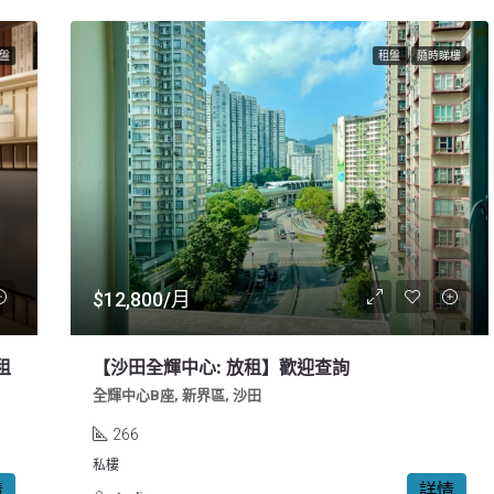
盤
租盤
隨時睇樓
$12,800/月
租
【沙田全輝中心: 放租】歡迎查詢
全輝中心B座, 新界區, 沙田
266
私樓
情
詳情