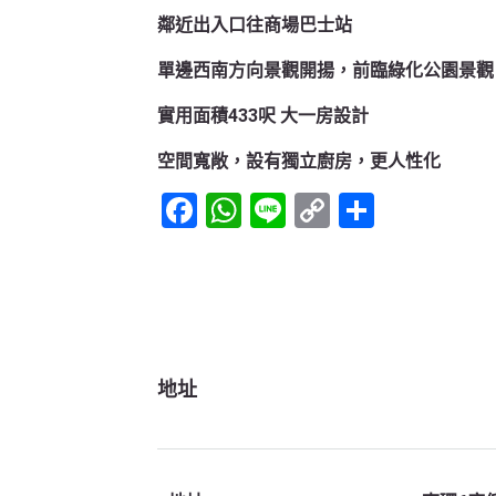
鄰近出入口往商場巴士站
單邊西南方向景觀開揚，前臨綠化公園景觀
實用面積433呎 大一房設計
空間寬敞，設有獨立廚房，更人性化
Facebook
WhatsApp
Line
Copy
Share
Link
地址