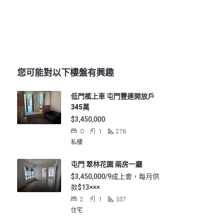
您可能對以下樓盤有興趣
低門檻上車 屯門豐連開放戶
345萬
$3,450,000
0
1
276
私樓
屯門 翠林花園 兩房一廳
$3,450,000/9成上會，每月供
款$13×××
2
1
337
住宅