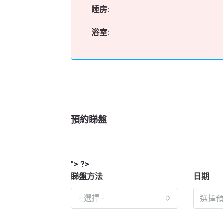
睡房:
浴室:
預約睇盤
"> ?>
睇盤方法
日期
- 選擇 -