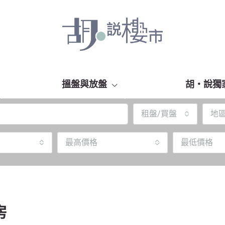
搵盤與放盤
胡‧說獨
租盤/買盤
地
最高價格
最低價格
房