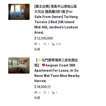
[業主出售] 港島半山渣甸山區
大坑台 極高層2房1廁 [For
Sale From Owner] Tai Hang
Terrace 2 Bed (HK Island
Mid-Hill, Jardine’s Lookout
Area)
$12,300,000
2
1
576
私樓
【
屯門愛琴海岸三房免佣出
租】
Aegean Coast 3BR
Apartment For Lease, In So
Kwun Wat Tuen Mun Nearby
Harrow
$18,000/月
3
1
1
私樓