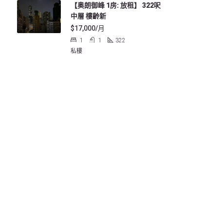
【奥朗御峰 1房: 放租】 322呎
中層 樓齡新
$17,000/月
1
1
322
私樓