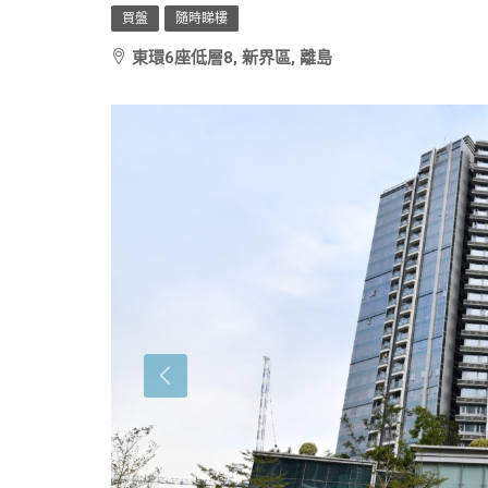
買盤
隨時睇樓
東環6座低層8, 新界區, 離島