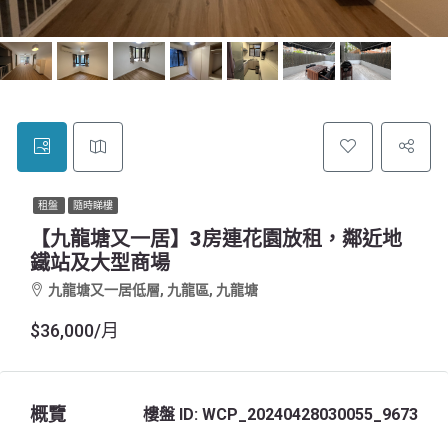
租盤
隨時睇樓
【九龍塘又一居】3房連花園放租，鄰近地
鐵站及大型商場
九龍塘又一居低層, 九龍區, 九龍塘
$36,000/月
概覽
樓盤 ID:
WCP_20240428030055_9673