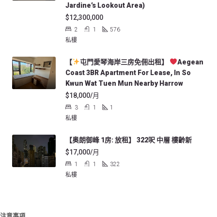
Jardine’s Lookout Area)
$12,300,000
2
1
576
私樓
【
屯門愛琴海岸三房免佣出租】
Aegean
Coast 3BR Apartment For Lease, In So
Kwun Wat Tuen Mun Nearby Harrow
$18,000/月
3
1
1
私樓
【奥朗御峰 1房: 放租】 322呎 中層 樓齡新
$17,000/月
1
1
322
私樓
注意事項