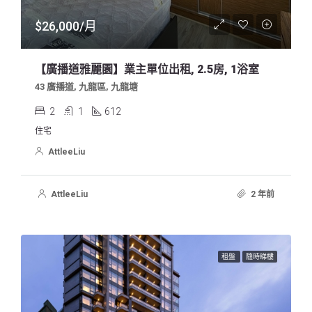
$26,000/月
【廣播道雅麗園】業主單位出租, 2.5房, 1浴室
43 廣播道, 九龍區, 九龍塘
2
1
612
住宅
AttleeLiu
AttleeLiu
2 年前
租盤
隨時睇樓