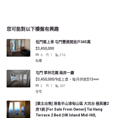
您可能對以下樓盤有興趣
低門檻上車 屯門豐連開放戶345萬
$3,450,000
0
1
276
私樓
屯門 翠林花園 兩房一廳
$3,450,000/9成上會，每月供款$13×××
2
1
337
住宅
[業主出售] 港島半山渣甸山區 大坑台 極高層2
房1廁 [For Sale From Owner] Tai Hang
Terrace 2 Bed (HK Island Mid-Hill,