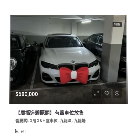
買盤
$680,000
【廣播道碧麗閣】有蓋車位放售
碧麗閣LG層G&H座車位, 九龍區, 九龍塘
80