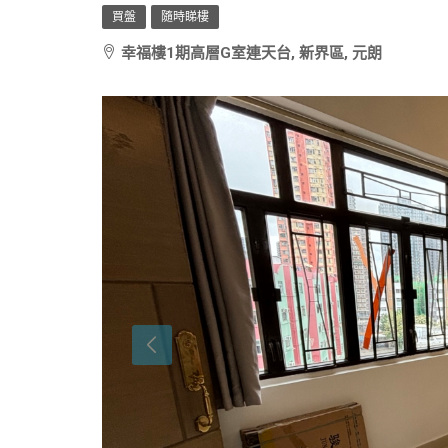
買盤
隨時睇樓
幸福樓1期高層G室連天台, 新界區, 元朗