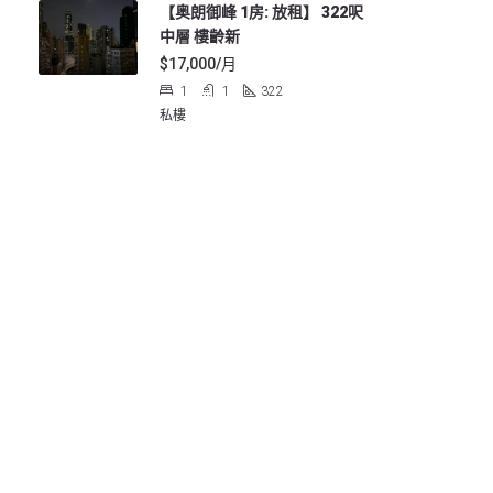
【奥朗御峰 1房: 放租】 322呎
中層 樓齡新
$17,000/月
1
1
322
私樓