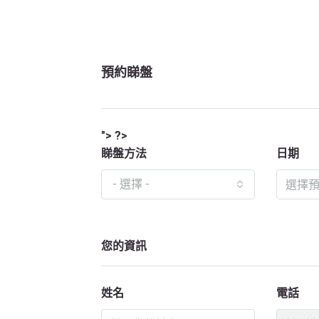
預約睇盤
"> ?>
睇盤方法
日期
- 選擇 -
您的資訊
姓名
電話