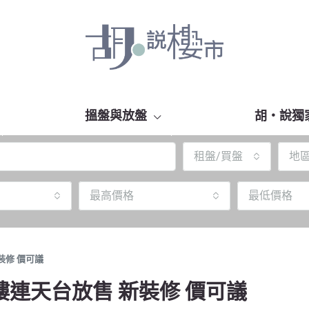
搵盤與放盤
胡‧說獨
租盤/買盤
地
最高價格
最低價格
裝修 價可議
連天台放售 新裝修 價可議