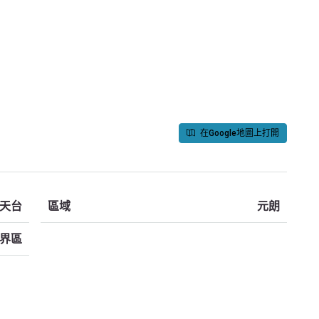
在Google地圖上打開
連天台
區域
元朗
界區