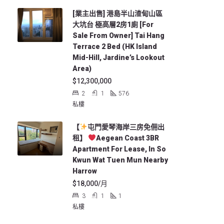
[業主出售] 港島半山渣甸山區
大坑台 極高層2房1廁 [For
Sale From Owner] Tai Hang
Terrace 2 Bed (HK Island
Mid-Hill, Jardine’s Lookout
Area)
$12,300,000
2
1
576
私樓
【
屯門愛琴海岸三房免佣出
租】
Aegean Coast 3BR
Apartment For Lease, In So
Kwun Wat Tuen Mun Nearby
Harrow
$18,000/月
3
1
1
私樓