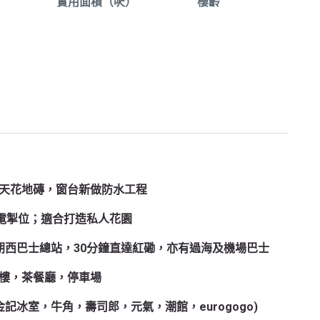
實用面積（呎）
樓齡
天花地磚，窗台新做防水工程
及電掣位；適合打造私人花園
朗西巴士總站，30分鐘直達紅磡，亦有過海及機場巴士
樓，茶餐廳，停車場
冰室，牛角，壽司郎，元氣，潮館，eurogogo)