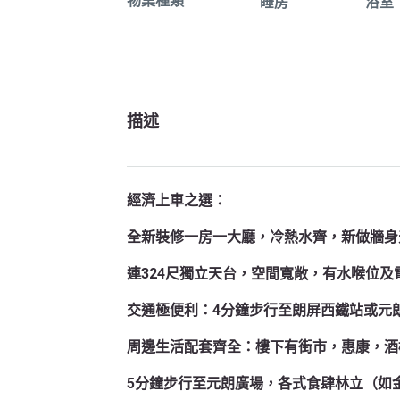
物業種類
睡房
浴室
描述
經濟上車之選：
全新裝修一房一大廳，冷熱水齊，新做牆身
連324尺獨立天台，空間寬敞，有水喉位
交通極便利：4分鐘步行至朗屏西鐵站或元
周邊生活配套齊全：樓下有街市，惠康，酒
5分鐘步行至元朗廣場，各式食肆林立（如金記