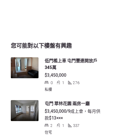
您可能對以下樓盤有興趣
低門檻上車 屯門豐連開放戶
345萬
$3,450,000
0
1
276
私樓
屯門 翠林花園 兩房一廳
$3,450,000/9成上會，每月供
款$13×××
2
1
337
住宅