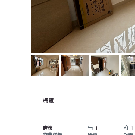
概覽
唐樓
1
1