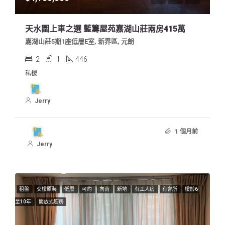
天水圍上車之選 藍籌屋苑嘉湖山莊兩房415萬
嘉湖山莊5期1座低層E室, 新界區, 元朗
2
1
446
私樓
Jerry
1 個月前
Jerry
租盤
交樓原裝
低層
可約
向南
新地
有工人房
有會所
樓齡6
至10年
開放式廚房