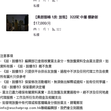
3
1
1
私樓
【奥朗御峰 1房: 放租】 322呎 中層 樓齡新
$17,000/月
1
1
322
私樓
注意事項
- 《胡‧說樓市》編輯部已查冊核實業主身分，惟放盤資料全由業主提供，如
資料有誤，《胡‧說樓市》概不負責
- 《胡‧說樓市》只提供平台供谷友放盤，過程中不涉及任何代理工作及收費
所有圖片只供參考
- 《胡‧說樓市》保留修改活動權利，無須做出解釋或通知。如有任何爭議，
《胡‧說樓市》保留最終決定權
- 業主已盡力確保有關資料真實，且在放盤及買賣過程中，絕不涉及任何地產
代理服務、工作及所衍生的佣金及相關支出
- 如發現放盤中有代理或租客隱瞞身分假扮業主，請電郵至
info@wuchatprop.com.hk聯絡編輯部，我們會立刻跟進