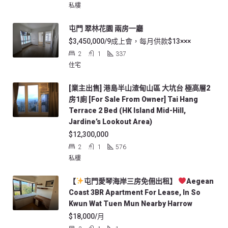
私樓
屯門 翠林花園 兩房一廳
$3,450,000/9成上會，每月供款$13×××
2
1
337
住宅
[業主出售] 港島半山渣甸山區 大坑台 極高層2
房1廁 [For Sale From Owner] Tai Hang
Terrace 2 Bed (HK Island Mid-Hill,
Jardine’s Lookout Area)
$12,300,000
2
1
576
私樓
【
屯門愛琴海岸三房免佣出租】
Aegean
Coast 3BR Apartment For Lease, In So
Kwun Wat Tuen Mun Nearby Harrow
$18,000/月