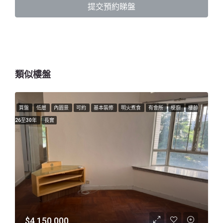
提交預約睇盤
類似樓盤
買盤
低層
內園景
可約
基本裝修
明火煮食
有會所
梗廚
樓齡
26至30年
長實
$4,150,000