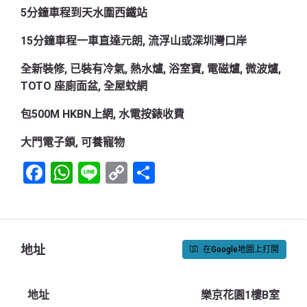
5分鐘車程到天水圍西鐵站
15分鐘車程一車直達元朗, 流浮山或深圳灣口岸
全新裝修, 已裝有冷氣, 熱水爐, 浴室寶, 電磁爐, 微波爐,
TOTO 座廁面盆, 全屋蚊網
包500M HKBN上網, 水電按錶收費
大門電子鎖, 可養寵物
Facebook
WhatsApp
Line
Copy
Share
Link
地址
在Google地圖上打開
地址
樂京花園1樓B室