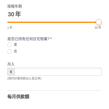
按揭年期
30
年
1
年
30
年
是否已持有任何住宅物業?
*
是
否
月入
$
(用作計算供款佔入息比率)
每月供款額