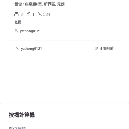
世宙 1座高層F室, 新界區, 元朗
3
1
534
私樓
yathong0121
yathong0121
4 個月前
按揭計算機
單位樓價