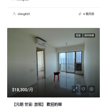
shing825
4 個月前
租盤
隨時睇樓
$18,300/月
【元朗 世宙: 放租】 歡迎約睇