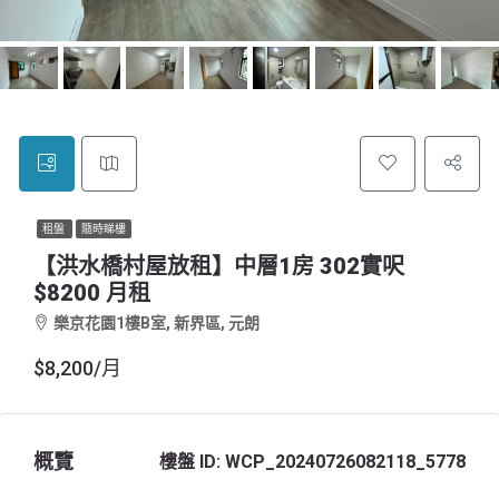
租盤
隨時睇樓
【洪水橋村屋放租】中層1房 302實呎
$8200 月租
樂京花園1樓B室, 新界區, 元朗
$8,200/月
概覽
樓盤 ID:
WCP_20240726082118_5778