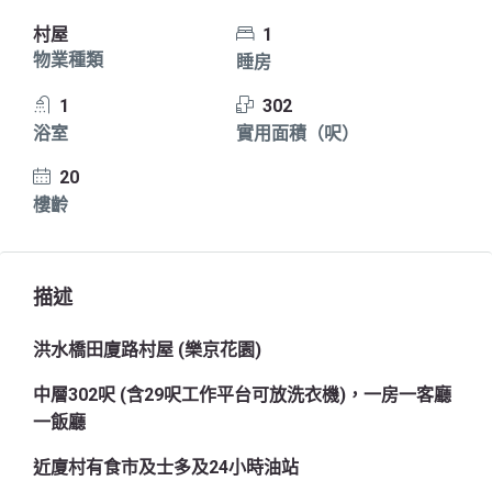
村屋
1
物業種類
睡房
1
302
浴室
實用面積（呎）
20
樓齡
描述
洪水橋田廈路村屋 (樂京花園)
中層302呎 (含29呎工作平台可放洗衣機)，一房一客廳
一飯廳
近廈村有食市及士多及24小時油站