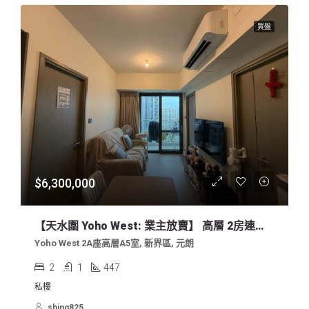
買盤
$6,300,000
【天水圍 Yoho West: 業主放賣】 高層 2房連儲物室 歡迎約睇 630萬
Yoho West 2A座高層A5室, 新界區, 元朗
2
1
447
私樓
shing825