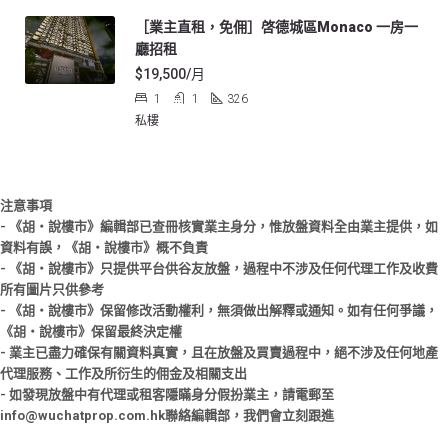
［業主直租，免佣］啓德城區Monaco 一房一
廳招租
$19,500/月
1
1
326
私樓
注意事項
- 《胡‧說樓市》編輯部已查冊核實業主身分，惟放盤資料全由業主提供，如
資料有誤，《胡‧說樓市》概不負責
- 《胡‧說樓市》只提供平台供谷友放盤，過程中不涉及任何代理工作及收費
所有圖片只供參考
- 《胡‧說樓市》保留修改活動權利，無須做出解釋或通知。如有任何爭議，
《胡‧說樓市》保留最終決定權
- 業主已盡力確保有關資料真實，且在放盤及買賣過程中，絕不涉及任何地產
代理服務、工作及所衍生的佣金及相關支出
- 如發現放盤中有代理或租客隱瞞身分假扮業主，請電郵至
info@wuchatprop.com.hk聯絡編輯部，我們會立刻跟進