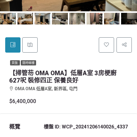
買盤
隨時睇樓
【掃管芴 OMA OMA】低層A室 3房梗廚
627呎 裝修四正 保養良好
OMA OMA 低層A室, 新界區, 屯門
$6,400,000
概覽
樓盤 ID:
WCP_20241206140026_4337