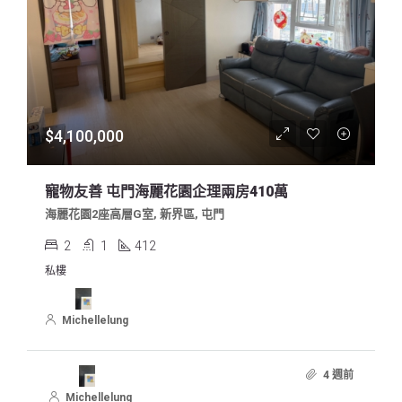
$4,100,000
寵物友善 屯門海麗花園企理兩房410萬
海麗花園2座高層G室, 新界區, 屯門
2
1
412
私樓
Michellelung
4 週前
Michellelung