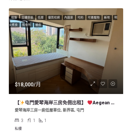
租盤
交樓原裝
低層
優質校網
內園景
可約
可養寵物
新地
明
火煮食
有會所
梗廚
$18,000/月
【
屯門愛琴海岸三房免佣出租】
Aegean Coast 3BR Apartment For Lease, In So Kwun Wat Tuen Mun Nearby Harrow
愛琴海岸三房一廁低層單位, 新界區, 屯門
3
1
1
私樓