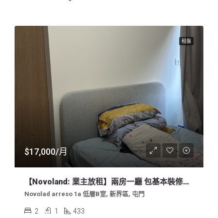
租盤
$17,000/月
【Novoland: 業主放租】兩房一廳 包基本裝修及傢俬
Novolad arreso 1a 低層B室, 新界區, 屯門
2
1
433