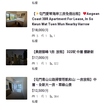
私樓
【
屯門愛琴海岸三房免佣出租】
Aegean
Coast 3BR Apartment For Lease, In So
Kwun Wat Tuen Mun Nearby Harrow
$18,000/月
3
1
1
私樓
【奥朗御峰 1房: 放租】 322呎 中層 樓齡新
$17,000/月
1
1
322
私樓
【屯門青山公路掃管笏凱和山: 一房放租】中
層、全新大一房、翠綠山景
$12,500/月
1
1
384
私樓