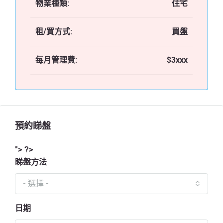
物業種類:
住宅
租/買方式:
買盤
每月管理費:
$3xxx
預約睇盤
"> ?>
睇盤方法
- 選擇 -
日期