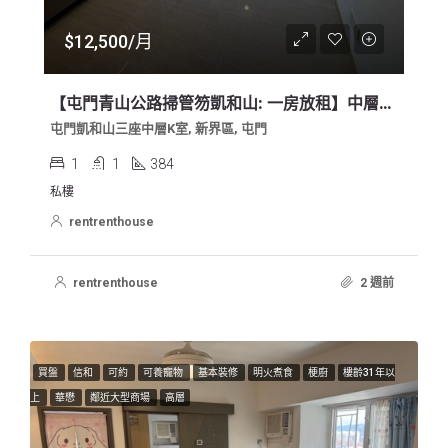
$12,500/月
【屯門青山公路掃管笏凱和山: 一房放租】中層、全新大一房、翠綠山景
屯門凱和山三座中層K室, 新界區, 屯門
1
1
384
私樓
rentrenthouse
rentrenthouse
2 週前
買盤
信和
可約
可養寵物
基本裝修
明火煮食
梗廚
樓齡31年以
上
華懋
鄰近大型商場
高層