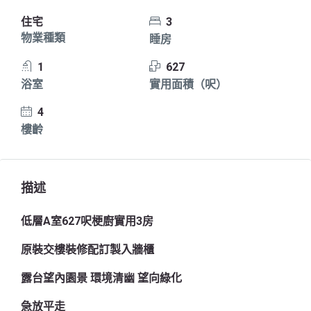
住宅
3
物業種類
睡房
1
627
浴室
實用面積（呎）
4
樓齡
描述
低層A室627呎梗廚實用3房
原裝交樓裝修配訂製入牆櫃
露台望內園景 環境清幽 望向綠化
急放平走