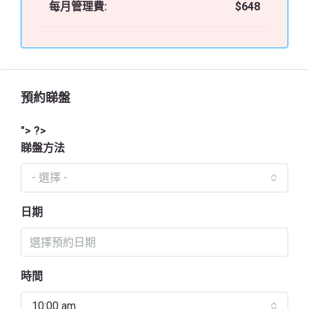
每月管理費:
$648
預約睇盤
"> ?>
睇盤方法
- 選擇 -
日期
時間
10:00 am