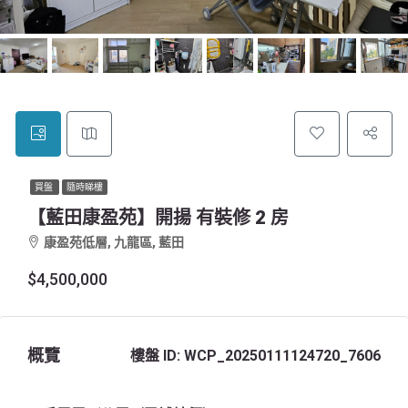
買盤
隨時睇樓
【藍田康盈苑】開揚 有裝修 2 房
康盈苑低層, 九龍區, 藍田
$4,500,000
概覽
樓盤 ID:
WCP_20250111124720_7606