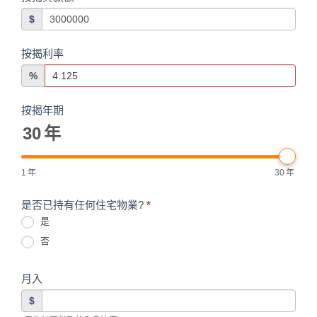
$
按揭利率
%
按揭年期
30
年
1
年
30
年
是否已持有任何住宅物業?
*
是
否
月入
$