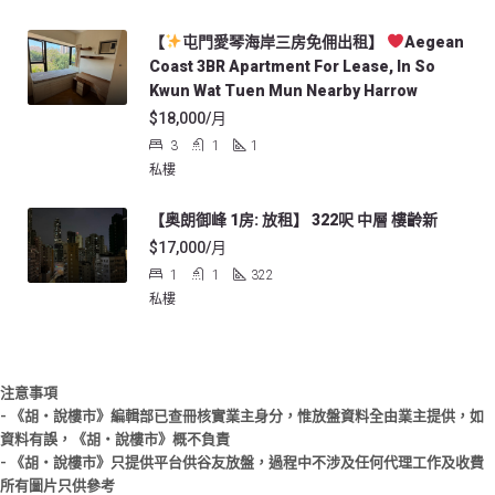
【
屯門愛琴海岸三房免佣出租】
Aegean
Coast 3BR Apartment For Lease, In So
Kwun Wat Tuen Mun Nearby Harrow
$18,000/月
3
1
1
私樓
【奥朗御峰 1房: 放租】 322呎 中層 樓齡新
$17,000/月
1
1
322
私樓
注意事項
- 《胡‧說樓市》編輯部已查冊核實業主身分，惟放盤資料全由業主提供，如
資料有誤，《胡‧說樓市》概不負責
- 《胡‧說樓市》只提供平台供谷友放盤，過程中不涉及任何代理工作及收費
所有圖片只供參考