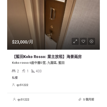
$23,000/月
【藍田koko Rosso: 業主放租】海景兩房
Koko rosso 6座中層D室, 九龍區, 藍田
2
1
433
私樓
qc51222
qc51222
5 個月前