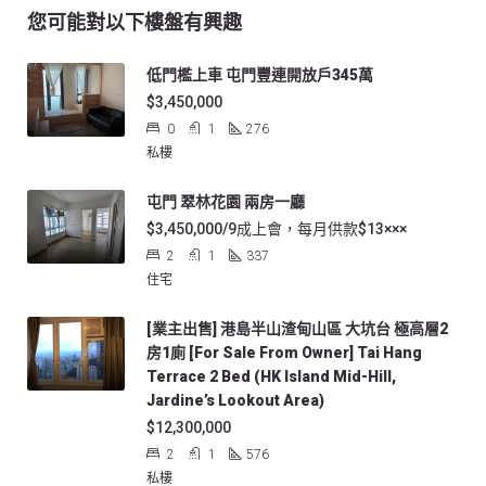
您可能對以下樓盤有興趣
低門檻上車 屯門豐連開放戶345萬
$3,450,000
0
1
276
私樓
屯門 翠林花園 兩房一廳
$3,450,000/9成上會，每月供款$13×××
2
1
337
住宅
[業主出售] 港島半山渣甸山區 大坑台 極高層2
房1廁 [For Sale From Owner] Tai Hang
Terrace 2 Bed (HK Island Mid-Hill,
Jardine’s Lookout Area)
$12,300,000
2
1
576
私樓