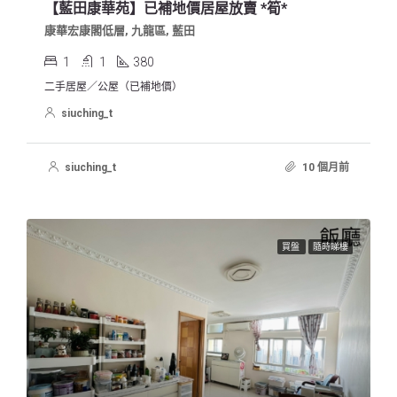
【藍田康華苑】已補地價居屋放賣 *筍*
康華宏康閣低層, 九龍區, 藍田
1
1
380
二手居屋／公屋（已補地價）
siuching_t
siuching_t
10 個月前
買盤
隨時睇樓