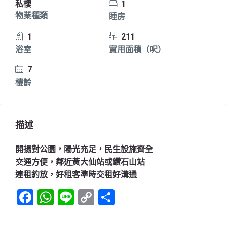
私樓
1
物業種類
睡房
1
211
浴室
實用面積（呎）
7
樓齡
描述
開揚對公園，陽光充足，民生設施齊全
交通方便，鄰近黃大仙站或鑽石山站
連租約放，好租客準時交租好溝通
Facebook
WhatsApp
Line
Copy
Share
Link