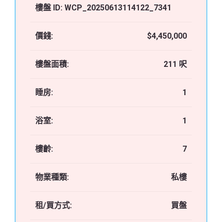
樓盤 ID:
WCP_20250613114122_7341
價錢:
$4,450,000
樓盤面積:
211 呎
睡房:
1
浴室:
1
樓齡:
7
物業種類:
私樓
租/買方式:
買盤