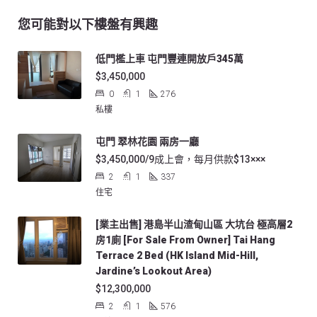
您可能對以下樓盤有興趣
低門檻上車 屯門豐連開放戶345萬
$3,450,000
0
1
276
私樓
屯門 翠林花園 兩房一廳
$3,450,000/9成上會，每月供款$13×××
2
1
337
住宅
[業主出售] 港島半山渣甸山區 大坑台 極高層2
房1廁 [For Sale From Owner] Tai Hang
Terrace 2 Bed (HK Island Mid-Hill,
Jardine’s Lookout Area)
$12,300,000
2
1
576