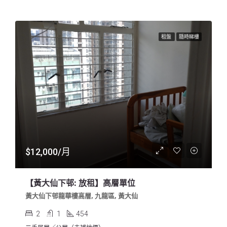
租盤
隨時睇樓
$12,000/月
【黃大仙下邨: 放租】高層單位
黃大仙下邨龍華樓高層, 九龍區, 黃大仙
2
1
454