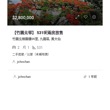
$2,800,000
【竹園北邨】 531呎兩房放售
竹園北榕園樓05室, 九龍區, 黃大仙
2
1
531
二手居屋／公屋（未補地價）
johnchan
johnchan
1 年前