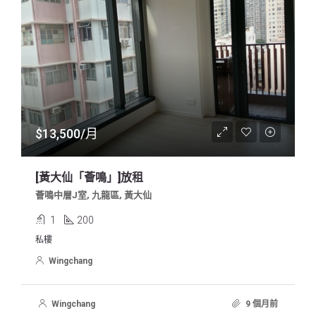
$13,500/月
[黃大仙「薈鳴」]放租
薈鳴中層J室, 九龍區, 黃大仙
1
200
私樓
Wingchang
Wingchang
9 個月前