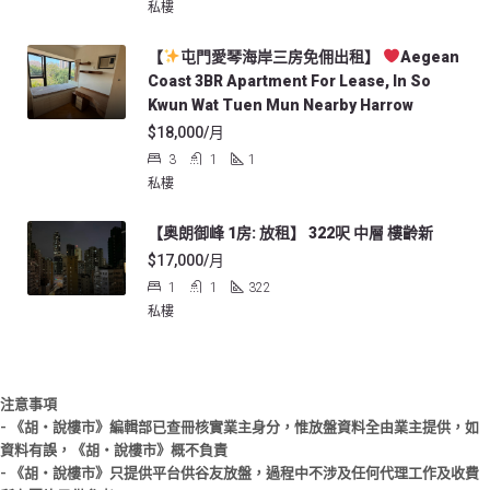
私樓
【
屯門愛琴海岸三房免佣出租】
Aegean
Coast 3BR Apartment For Lease, In So
Kwun Wat Tuen Mun Nearby Harrow
$18,000/月
3
1
1
私樓
【奥朗御峰 1房: 放租】 322呎 中層 樓齡新
$17,000/月
1
1
322
私樓
注意事項
- 《胡‧說樓市》編輯部已查冊核實業主身分，惟放盤資料全由業主提供，如
資料有誤，《胡‧說樓市》概不負責
- 《胡‧說樓市》只提供平台供谷友放盤，過程中不涉及任何代理工作及收費