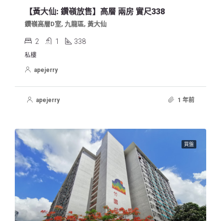
【黃大仙: 鑽嶺放售】高層 兩房 實尺338
鑽嶺高層D室, 九龍區, 黃大仙
2
1
338
私樓
apejerry
apejerry
1 年前
買盤