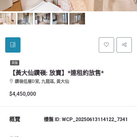
買盤
【黃大仙鑽嶺: 放賣】*連租約放售*
鑽嶺低層D室, 九龍區, 黃大仙
$4,450,000
概覽
樓盤 ID:
WCP_20250613114122_7341