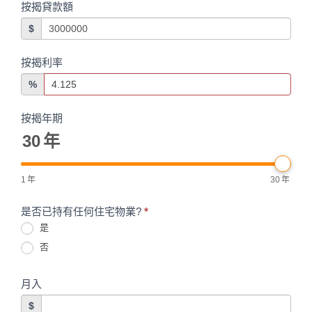
按揭貸款額
$
按揭利率
%
按揭年期
30
年
1
年
30
年
是否已持有任何住宅物業?
*
是
否
月入
$