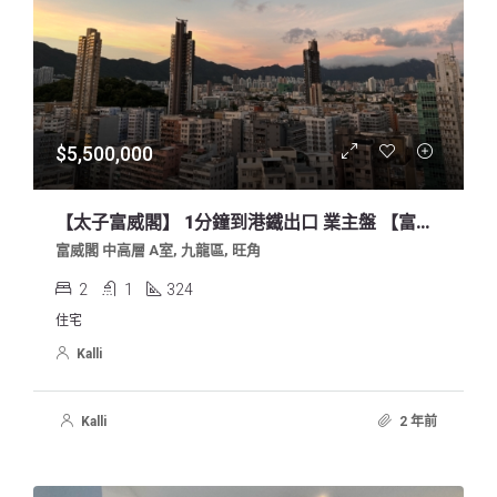
$5,500,000
【太子富威閣】 1分鐘到港鐵出口 業主盤 【富威閣】新裝 2房 超靚景露台
富威閣 中高層 A室, 九龍區, 旺角
2
1
324
住宅
Kalli
Kalli
2 年前