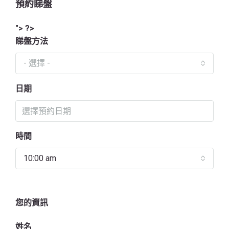
預約睇盤
"> ?>
睇盤方法
- 選擇 -
日期
時間
10:00 am
您的資訊
姓名