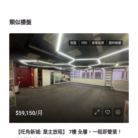
類似樓盤
租盤
可約
豪華裝修
隨時睇樓
$59,150/月
【旺角新城: 業主放租】 7樓 全層，一租即營業！