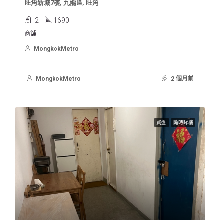
旺角新城7樓, 九龍區, 旺角
2
1690
商舖
MongkokMetro
MongkokMetro
2 個月前
買盤
隨時睇樓