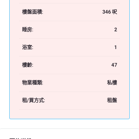
樓盤面積:
346 呎
睡房:
2
浴室:
1
樓齡:
47
物業種類:
私樓
租/買方式:
租盤