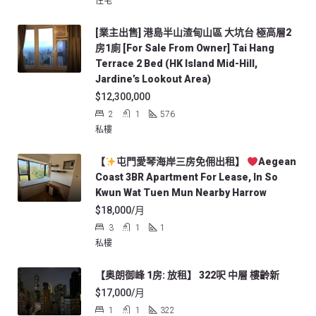
住宅
[業主出售] 港島半山渣甸山區 大坑台 極高層2
房1廁 [For Sale From Owner] Tai Hang
Terrace 2 Bed (HK Island Mid-Hill,
Jardine’s Lookout Area)
$12,300,000
2
1
576
私樓
【
屯門愛琴海岸三房免佣出租】
Aegean
Coast 3BR Apartment For Lease, In So
Kwun Wat Tuen Mun Nearby Harrow
$18,000/月
3
1
1
私樓
【奥朗御峰 1房: 放租】 322呎 中層 樓齡新
$17,000/月
1
1
322