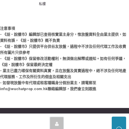
私樓
注意事項
- 《胡‧說樓市》編輯部已查冊核實業主身分，惟放盤資料全由業主提供，如
資料有誤，《胡‧說樓市》概不負責
- 《胡‧說樓市》只提供平台供谷友放盤，過程中不涉及任何代理工作及收費
所有圖片只供參考
- 《胡‧說樓市》保留修改活動權利，無須做出解釋或通知。如有任何爭議，
《胡‧說樓市》保留最終決定權
- 業主已盡力確保有關資料真實，且在放盤及買賣過程中，絕不涉及任何地產
代理服務、工作及所衍生的佣金及相關支出
- 如發現放盤中有代理或租客隱瞞身分假扮業主，請電郵至
info@wuchatprop.com.hk聯絡編輯部，我們會立刻跟進
© Copyright © 2026 胡‧說樓市 | Powered by 胡‧說樓市