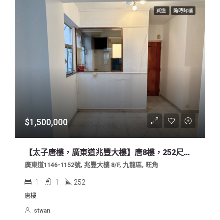
買盤
隨時睇樓
$1,500,000
【太子唐樓，廣東道兆豐大樓】唐8樓，252尺，超實用間隔，3分鐘太子站
廣東道1146-1152號, 兆豐大樓 8/F, 九龍區, 旺角
1
1
252
唐樓
stwan