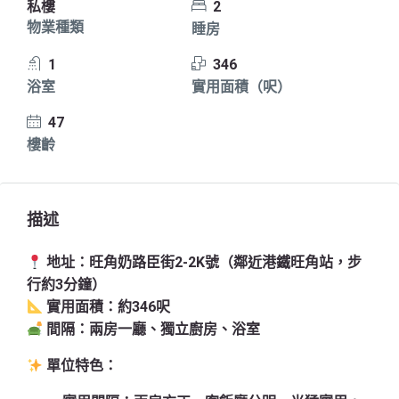
私樓
2
物業種類
睡房
1
346
浴室
實用面積（呎）
47
樓齡
描述
地址：旺角奶路臣街2-2K號（鄰近港鐵旺角站，步
行約3分鐘）
實用面積：約346呎
間隔：兩房一廳、獨立廚房、浴室
單位特色：