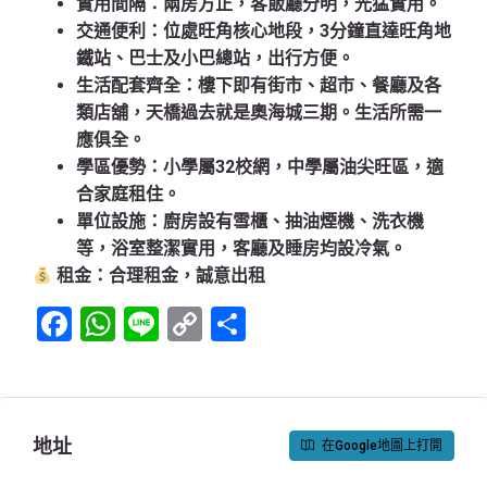
實用間隔
：兩房方正，客飯廳分明，光猛實用。
交通便利
：位處旺角核心地段，3分鐘直達旺角地
鐵站、巴士及小巴總站，出行方便。
生活配套齊全
：樓下即有街市、超市、餐廳及各
類店舖，天橋過去就是奧海城三期。生活所需一
應俱全。
學區優勢
：小學屬32校網，中學屬油尖旺區，適
合家庭租住。
單位設施
：廚房設有雪櫃、抽油煙機、洗衣機
等，浴室整潔實用，客廳及睡房均設冷氣。
租金：合理租金，誠意出租
Facebook
WhatsApp
Line
Copy
Share
Link
地址
在Google地圖上打開