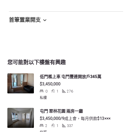
首筆置業開支
您可能對以下樓盤有興趣
低門檻上車 屯門豐連開放戶345萬
$3,450,000
0
1
276
私樓
屯門 翠林花園 兩房一廳
$3,450,000/9成上會，每月供款$13×××
2
1
337