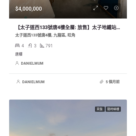
$4,000,000
【太子道西133號唐4樓全層: 放售】太子地鐵站C2出口對面
太子道西133號唐4樓, 九龍區, 旺角
4
3
791
唐樓
DANIELMUM
DANIELMUM
5 個月前
買盤
隨時睇樓